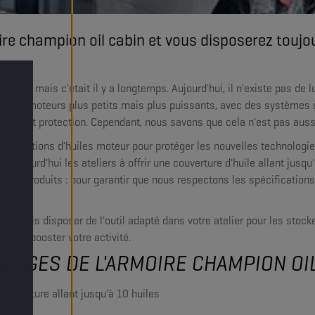
oire champion oil cabin et vous disposerez toujo
teurs, mais c'était il y a longtemps. Aujourd'hui, il n'existe pas de l
uveaux moteurs plus petits mais plus puissants, avec des systèmes
ces et protection. Cependant, nous savons que cela n'est pas aussi s
énérations d'huiles moteur pour protéger les nouvelles technologie
 aujourd'hui les ateliers à offrir une couverture d'huile allant jusqu
e de produits : pour garantir que nous respectons les spécification
se, mais disposer de l'outil adapté dans votre atelier pour les stoc
e pour booster votre activité.
TAGES DE L'ARMOIRE CHAMPION OIL
ouverture allant jusqu'à 10 huiles