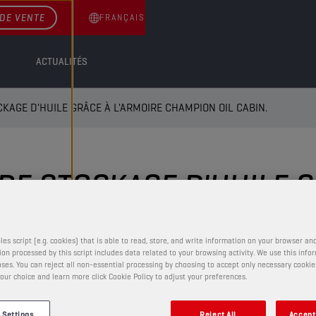
DE VENTE
FRANÇAIS
ACTUALITÉS
KAGE D'HUILE GRÂCE À L'ARMOIRE CHAMPION OIL CABIN.
RE STOCKAGE D'HUILE G
.
les script (e.g. cookies) that is able to read, store, and write information on your browser and
on processed by this script includes data related to your browsing activity. We use this info
ses. You can reject all non-essential processing by choosing to accept only necessary cookie
our choice and learn more click Cookie Policy to adjust your preferences.
 Settings
Reject All
Accept 