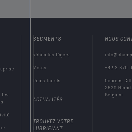
SEGMENTS
NOUS CON
?
Véhicules légers
info@champ
Motos
+32 3 870 
reprise
Poids lourds
Georges Gill
2620 Hemi
 les
Belgium
ACTUALITÉS
es
ivité
TROUVEZ VOTRE
eur
LUBRIFIANT