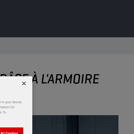
RÂCE À L'ARMOIRE
 in your device.
rmation for
s. To
All Cookies