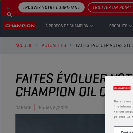
TROUVEZ VOTRE LUBRIFIANT
TROUVER UN POINT 
À PROPOS DE CHAMPION
PRODUITS
ACCUEIL
ACTUALITÉS
FAITES ÉVOLUER VOTRE STOC
FAITES ÉVOLUER VOT
CHAMPION OIL CABIN
Our site enab
The informati
GARAGE
04/JANV./2022
various purpo
personalize y
Cookies