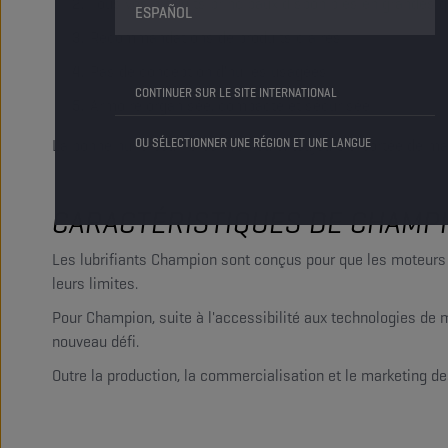
Tous vos produits principaux disponibles en grandes q
ESPAÑOL
Recommandations de produits claires
Pas de conception d'huiles usagées
CONTINUER SUR LE SITE INTERNATIONAL
Armoire organisée, compacte et sécurisée
OU SÉLECTIONNER UNE RÉGION ET UNE LANGUE
La bonne huile pour le bon véhicule, toujours à portée de ma
CARACTÉRISTIQUES DE CHAMP
Les lubrifiants Champion sont conçus pour que les moteurs m
leurs limites.
Pour Champion, suite à l'accessibilité aux technologies d
nouveau défi.
Outre la production, la commercialisation et le marketing d