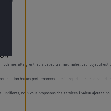
uantités
in !
ION
odernes atteignent leurs capacités maximales. Leur objectif est de 
e motorisation hautes performances, le mélange des liquides haut d
es lubrifiants, nous vous proposons des
services à valeur ajoutée
pou