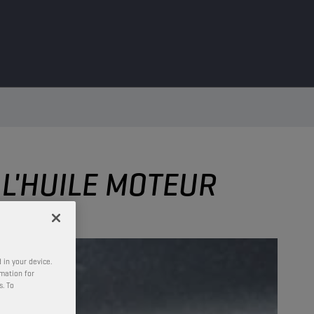
 L'HUILE MOTEUR
 in your device.
rmation for
s. To