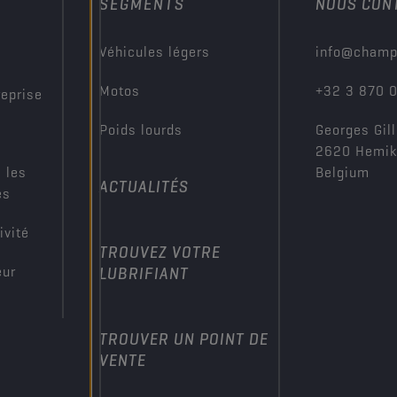
SEGMENTS
NOUS CON
?
Véhicules légers
info@champ
Motos
+32 3 870 
reprise
Poids lourds
Georges Gill
2620 Hemi
 les
Belgium
ACTUALITÉS
es
ivité
TROUVEZ VOTRE
eur
LUBRIFIANT
TROUVER UN POINT DE
VENTE