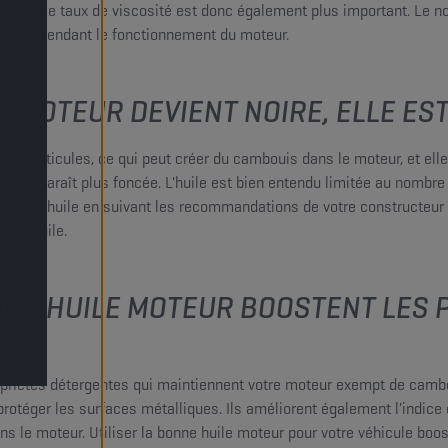
auffée, ce taux de viscosité est donc également plus important. Le
cosité pendant le fonctionnement du moteur.
LE MOTEUR DEVIENT NOIRE, ELLE ES
les particules, ce qui peut créer du cambouis dans le moteur, et ell
'huile paraît plus foncée. L'huile est bien entendu limitée au nombre
 votre huile en suivant les recommandations de votre constructeur au
ge d'huile.
 POUR HUILE MOTEUR BOOSTENT LE
propriétés détergentes qui maintiennent votre moteur exempt de camb
protéger les surfaces métalliques. Ils améliorent également l'indice d
ans le moteur. Utiliser la bonne huile moteur pour votre véhicule 