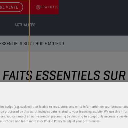
DE VENTE
FRANÇAIS
ACTUALITÉS
 ESSENTIELS SUR L'HUILE MOTEUR
5 FAITS ESSENTIELS SUR
les script (e.g. cookies) that is able to read, store, and write information on your browser and
on processed by this script includes data related to your browsing activity. We use this info
ses. You can reject all non-essential processing by choosing to accept only necessary cookie
our choice and learn more click Cookie Policy to adjust your preferences.