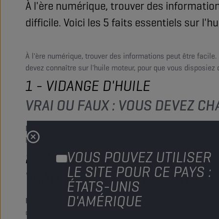
À l'ère numérique, trouver des informatio
difficile. Voici les 5 faits essentiels sur l'h
À l'ère numérique, trouver des informations peut être facile
devez connaître sur l'huile moteur, pour que vous disposiez
1 - VIDANGE D'HUILE
VRAI OU FAUX : VOUS DEVEZ CH
FAUX :
Pendant des années, la règle de base a été de changer
Progressivement, les constructeurs automobiles ont étendu 
VOUS POUVEZ UTILISER
2 - ÉTIQUETTES
LE SITE POUR CE PAYS :
VRAI OU FAUX : LE W DE 5W40 F
ÉTATS-UNIS
D'AMÉRIQUE
FAUX :
Le W fait référence à « Winter » (Hiver). La viscosit
d'huile lorsque celle-ci est chauffée, mais que se passe-t-il