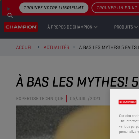
TROUVEZ VOTRE LUBRIFIANT
TROUVER UN POINT 
À PROPOS DE CHAMPION
PRODUITS
ACCUEIL
ACTUALITÉS
À BAS LES MYTHES! 5 FAITS
À BAS LES MYTHES! 
EXPERTISE TECHNIQUE
05/JUIL./2021
Our site enab
The informati
various purpo
personalize y