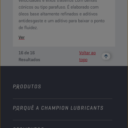
velocidades e eixos traseiros com dentes
cónicos ou tipo parafuso. É elaborado com
óleos base altamente refinados e aditivos
antidesgaste e um aditivo para baixar o ponto
de fluidez.
Ver
16
de
16
Voltar ao
Resultados
topo
PRODUTOS
PORQUÊ A CHAMPION LUBRICANTS
Automóveis de passageiros
Camiões e Autocarros