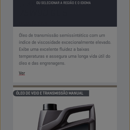
CHAMPION
LIFE EXTENSION
OU SELECIONAR A REGIÃO E O IDIOMA
75W90 GL 5
PRODUTO:
2209
Óleo de transmissão semissintético com um
índice de viscosidade excecionalmente elevado.
Exibe uma excelente fluidez a baixas
temperaturas e assegura uma longa vida útil do
óleo e das engrenagens.
Ver
ÓLEO DE VEIO E TRANSMISSÃO MANUAL