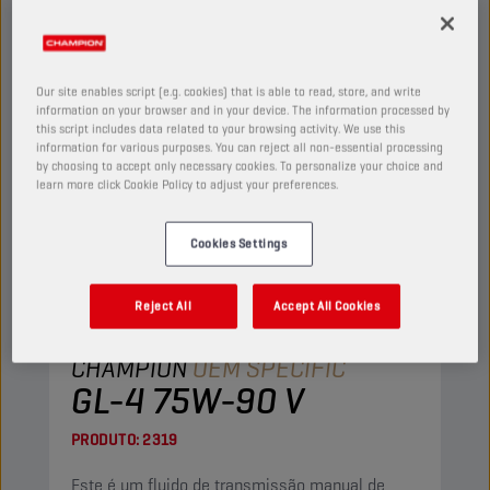
Our site enables script (e.g. cookies) that is able to read, store, and write
information on your browser and in your device. The information processed by
this script includes data related to your browsing activity. We use this
information for various purposes. You can reject all non-essential processing
by choosing to accept only necessary cookies. To personalize your choice and
learn more click Cookie Policy to adjust your preferences.
Cookies Settings
Reject All
Accept All Cookies
CHAMPION
OEM SPECIFIC
GL-4 75W-90 V
PRODUTO:
2319
Este é um fluido de transmissão manual de