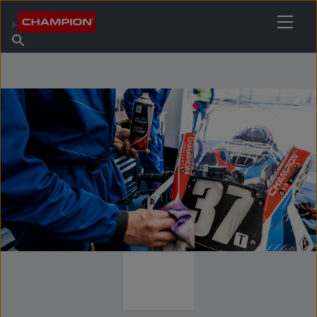
ENCONTRE O SEU LUBRIFICANTE
Encontrar ponto de venda
Sobre a Champion
Produtos
português
Novidades