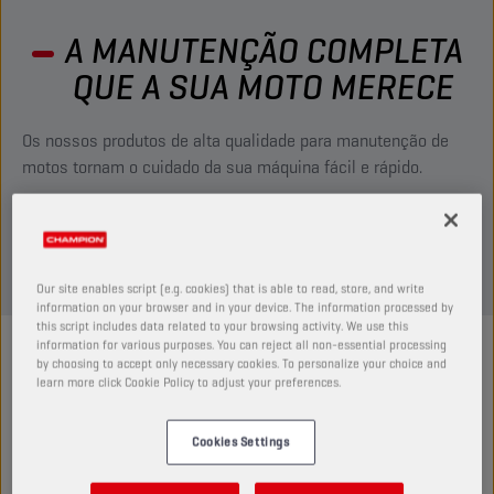
A MANUTENÇÃO COMPLETA
QUE A SUA MOTO MERECE
Os nossos produtos de alta qualidade para manutenção de
motos tornam o cuidado da sua máquina fácil e rápido.
Descubra abaixo como os pilotos da fábrica BMW Motorrad
usam os nossos produtos para manter as suas motos em
ótima forma.
Our site enables script (e.g. cookies) that is able to read, store, and write
information on your browser and in your device. The information processed by
this script includes data related to your browsing activity. We use this
information for various purposes. You can reject all non-essential processing
INSTRUÇÕES
by choosing to accept only necessary cookies. To personalize your choice and
LIMPAR A CORREIA DA SUA MOTO
learn more click Cookie Policy to adjust your preferences.
Quer gastar menos tempo a limpar e mais tempo a
Cookies Settings
fazer os twisties?
Os nossos produtos de alta qualidade para manutenção