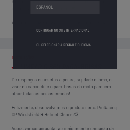
bicicleta, mas também a mantém com uma ótima
ESPAÑOL
aparência durante muito tempo💯
Vejamos Kenny Foray a mostrar-nos como se faz!
CONTINUAR NO SITE INTERNACIONAL
OU SELECIONAR A REGIÃO E O IDIOMA
INSTRUÇÕES
LIMPAR O SEU PARA-BRISAS
De respingos de insetos a poeira, sujidade e lama, o
visor do capacete e o para-brisas da moto parecem
atrair todas as coisas erradas!
Felizmente, desenvolvemos o produto certo: ProRacing
GP Windshield & Helmet Cleaner💯
Agora, vamos perguntar ao mais recente campeão da