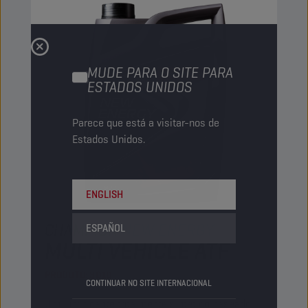
MUDE PARA O SITE PARA
ESTADOS UNIDOS
Parece que está a visitar-nos de
Estados Unidos.
ENGLISH
CHAMPION
NEW ENERGY
ESPAÑOL
MULTI VEHICLE ATF
PRODUTO:
3010
CONTINUAR NO SITE INTERNACIONAL
Um lubrificante totalmente sintético baseado