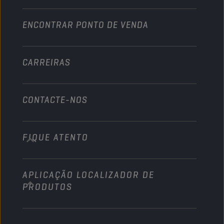
Torne-se distribuidor
Indústria
ENCONTRAR PONTO DE VENDA
Náutico
Outros
CARREIRAS
CONTACTE-NOS
FIQUE ATENTO
info@championlubes.com
+32 3 870 00 20
APLICAÇÃO LOCALIZADOR DE
Georges Gilliotstraat, 52 2620 Hemiksem
PRODUTOS
Belgium