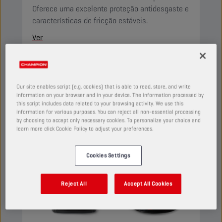
Oferece uma excelente proteção antidesgaste e
características de fricção estáveis.
Ver
FLUIDOS DE TRANSMISSÃO AUTOMÁTICA
Our site enables script (e.g. cookies) that is able to read, store, and write
information on your browser and in your device. The information processed by
this script includes data related to your browsing activity. We use this
information for various purposes. You can reject all non-essential processing
by choosing to accept only necessary cookies. To personalize your choice and
learn more click Cookie Policy to adjust your preferences.
Cookies Settings
Reject All
Accept All Cookies