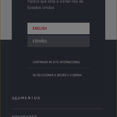
Parece que está a visitar-nos de
perfuração, fundição e fresagem.
Estados Unidos.
Ver
1
de
1
Voltar ao
ENGLISH
Resultados
topo
ESPAÑOL
PRODUTOS
CONTINUAR NO SITE INTERNACIONAL
OU SELECIONAR A REGIÃO E O IDIOMA
PORQUÊ A CHAMPION LUBRICANTS
Automóveis de passageiros
Camiões e Autocarros
SEGMENTOS
Sobre nós
Veículos pesados fora de estrada
Technologia
Agricultura