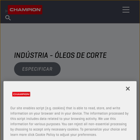
ENCONTRE O SEU LUBRIFICANTE
Encontrar ponto de venda
Sobre a Champion
Produtos
português
Novidades
INDÚSTRIA - ÓLEOS DE CORTE
ESPECIFICAR
VER
ÓLEOS DE CORTE
Our site enables script (e.g. cookies) that is able to read, store, and write
information on your browser and in your device. The information processed by
this script includes data related to your browsing activity. We use this
information for various purposes. You can reject all non-essential processing
by choosing to accept only necessary cookies. To personalize your choice and
learn more click Cookie Policy to adjust your preferences.