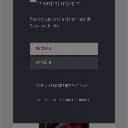
ESTADOS UNIDOS
em sistemas de embraiagem e travões
hidráulicos de veículos equipados com ESP e
Parece que está a visitar-nos de
ABS, com um desempenho excecional a
Estados Unidos.
temperaturas muito baixas.
Ver
ENGLISH
FLUIDOS DE TRAVAGEM E DIREÇÃO
ESPAÑOL
CONTINUAR NO SITE INTERNACIONAL
OU SELECIONAR A REGIÃO E O IDIOMA