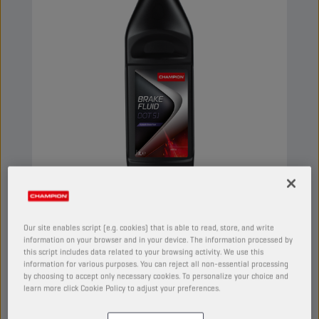
CHAMPION
BRAKE FLUID
DOT 5.1
Our site enables script (e.g. cookies) that is able to read, store, and write
information on your browser and in your device. The information processed by
PRODUTO:
5038
this script includes data related to your browsing activity. We use this
information for various purposes. You can reject all non-essential processing
by choosing to accept only necessary cookies. To personalize your choice and
Líquido sintético dos travões para sistemas de
learn more click Cookie Policy to adjust your preferences.
travagem hidráulica onde uma qualidade
superior é necessária. A sua composição