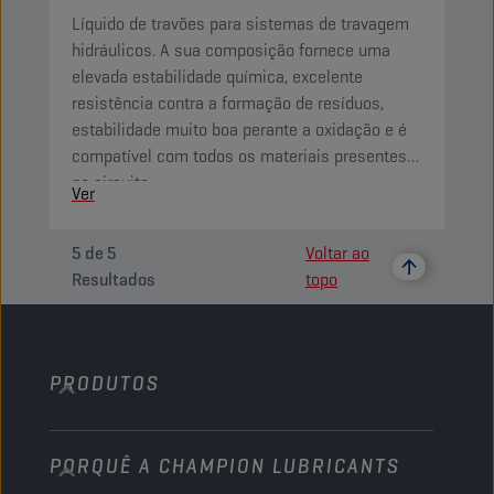
Líquido de travões para sistemas de travagem
hidráulicos. A sua composição fornece uma
elevada estabilidade química, excelente
resistência contra a formação de resíduos,
estabilidade muito boa perante a oxidação e é
compatível com todos os materiais presentes
no circuito.
Ver
5
de
5
Voltar ao
Resultados
topo
PRODUTOS
PORQUÊ A CHAMPION LUBRICANTS
Automóveis de passageiros