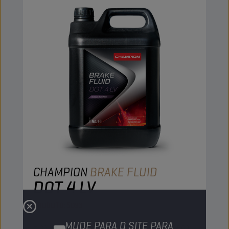
CHAMPION
BRAKE FLUID
DOT 4 LV
PRODUTO:
5093
MUDE PARA O SITE PARA
É especialmente recomendado para utilização