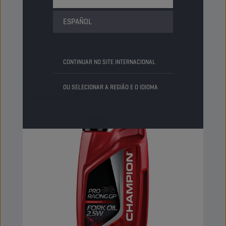
um ponto de ebulição extremamente elevado
(ERBP: 328 °C – WERBP: 204 °C), que protege
ESPAÑOL
as suas propriedades hidráulicas, mesmo nas
condições de condução mais desafiantes.
Ver
CONTINUAR NO SITE INTERNACIONAL
OU SELECIONAR A REGIÃO E O IDIOMA
OLEO DE GARFO