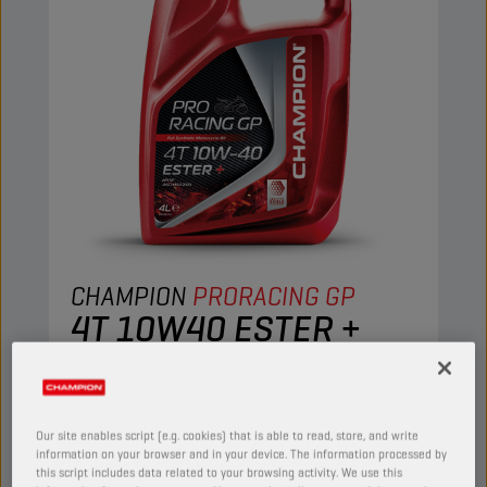
CHAMPION
PRORACING GP
4T 10W40 ESTER +
PRODUTO:
29153
Este óleo de motor totalmente sintético
adequa-se às necessidades dos motociclos de
Our site enables script (e.g. cookies) that is able to read, store, and write
information on your browser and in your device. The information processed by
quatro tempos mais exigentes. A sua tecnologia
this script includes data related to your browsing activity. We use this