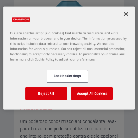
Our site enables script (e.g. cookies) that is able to read, store, and write
information on your browser and in your device. The information processed by
this script includes data related to your browsing activity. We use this
information for various purposes. You can reject all non-essential processing
by choosing to accept only necessary cookies. To personalize your choice and
learn more click Cookie Policy to adjust your preferences.
Cookies Settings
CHAMPION
WINDSCREEN
CONCENTRATE
Reject All
Accept All Cookies
PRODUTO:
50200
Um poderoso concentrado anticongelante lava-
para-brisas que pode ser utilizado durante o
ano inteiro, com proteção contra o gelo opcional