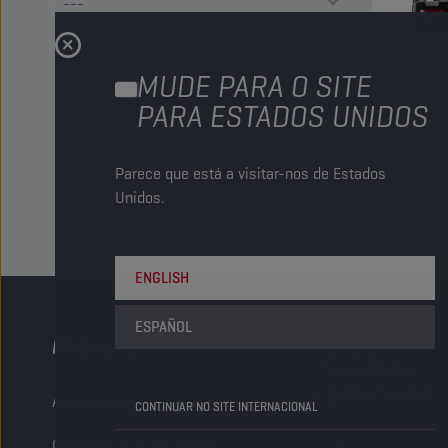
MUDE PARA O SITE
Um lubr
PARA ESTADOS UNIDOS
a utili
capacid
rápida d
Parece que está a visitar-nos de Estados
Ver
Unidos.
2
de
2
Re
ENGLISH
ESPAÑOL
PRODUTOS
PORQUÊ A
CHAMPION
LUBRICANTS
Automóveis de passageiros
CONTINUAR NO SITE INTERNACIONAL
Camiões e Autocarros