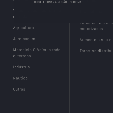
Sobre nós
OU SELECIONAR A REGIÃO E O IDIOMA
Veículos pesados fora de
Technologia
estrada
Parcerias em des
Agricultura
motorizados
Jardinagem
Aumente o seu n
Motociclo & Veículo todo-
Torne-se distribu
o-terreno
Indústria
Náutico
Outros