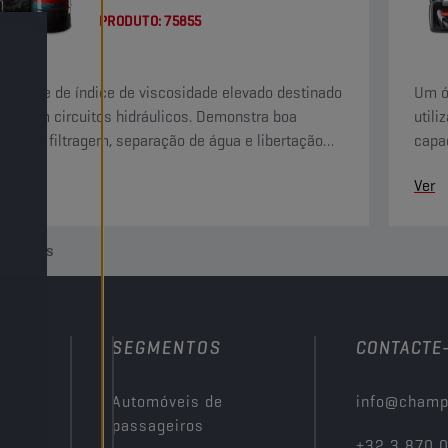
PRODUTO:
75855
ificante de índice de viscosidade elevado destinado
Um ó
zação em circuitos hidráulicos. Demonstra boa
utili
ade de filtragem, separação de água e libertação
capac
e ar.
rápid
Ver
sultados
SEGMENTOS
CONTACTE
Automóveis de
info@champ
passageiros
+32 3 870 