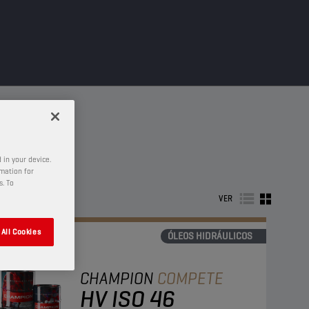
 in your device.
rmation for
s. To
VER
All Cookies
ÓLEOS HIDRÁULICOS
CHAMPION
COMPETE
HV ISO 46