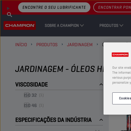
ENCONTRE O SEU LUBRIFICANTE
ENCONTRAR PON
SOBRE A CHAMPION
PRODUTOS
INÍCIO
PRODUTOS
JARDINAGEM
ÓLEOS HIDRÁU
JARDINAGEM - ÓLEOS HIDRÁUL
Our site enab
The informati
various purpo
personalize y
VISCOSIDADE
ISO 32
(1)
Cookies
ISO 46
(1)
ESPECIFICAÇÕES DA INDÚSTRIA