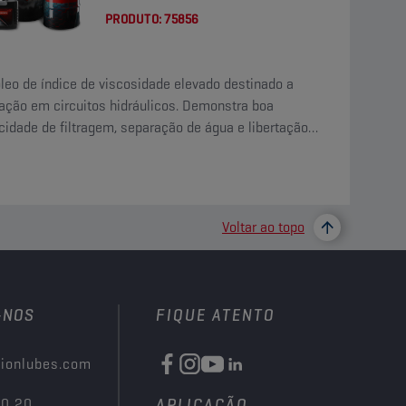
PRODUTO:
75856
leo de índice de viscosidade elevado destinado a
zação em circuitos hidráulicos. Demonstra boa
idade de filtragem, separação de água e libertação
a de ar.
Voltar ao topo
-NOS
FIQUE ATENTO
ionlubes.com
00 20
APLICAÇÃO