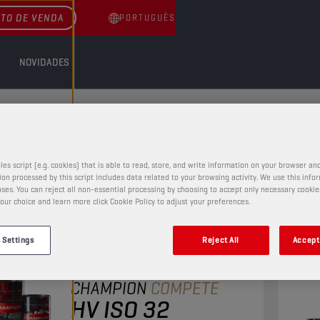
TO DE VENDA
PORTUGUÊS
NOVIDADES
LICOS
ICOS
les script (e.g. cookies) that is able to read, store, and write information on your browser and
on processed by this script includes data related to your browsing activity. We use this info
ses. You can reject all non-essential processing by choosing to accept only necessary cookie
our choice and learn more click Cookie Policy to adjust your preferences.
 Settings
Reject All
Accept 
ÓLEOS HIDRÁULICOS
CHAMPION
COMPETE
HV ISO 32