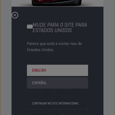
CHAMPION
ACTIVE DEFENCE
SAE 40
MUDE PARA O SITE PARA
ESTADOS UNIDOS
PRODUTO:
4704
Parece que está a visitar-nos de
Este é um óleo mineral integral, feito de óleos
Estados Unidos.
base altamente refinados.
Ver
ENGLISH
ÓLEOS DE MOTOR
ESPAÑOL
CONTINUAR NO SITE INTERNACIONAL