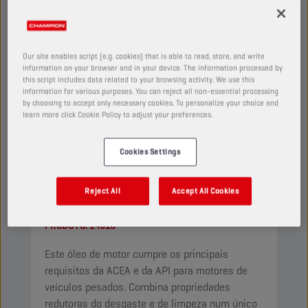
Our site enables script (e.g. cookies) that is able to read, store, and write
information on your browser and in your device. The information processed by
this script includes data related to your browsing activity. We use this
information for various purposes. You can reject all non-essential processing
by choosing to accept only necessary cookies. To personalize your choice and
learn more click Cookie Policy to adjust your preferences.
Cookies Settings
CHAMPION
ACTIVE DEFENCE
15W-40 CI-4
Reject All
Accept All Cookies
PRODUTO:
14616
Este óleo de motor cumpre os principais
requisitos da ACEA e da API para motores de
veículos pesados. Combina propriedades
redutoras do desgaste e de limpeza num único