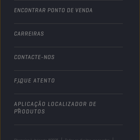
ENCONTRAR PONTO DE VENDA
Náutico
Outros
CARREIRAS
CONTACTE-NOS
FIQUE ATENTO
info@championlubes.com
+32 3 870 00 20
APLICAÇÃO LOCALIZADOR DE
Georges Gilliotstraat, 52 2620 Hemiksem
PRODUTOS
Belgium