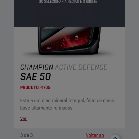
OU SELECIONAR A REGIÃO E O IDIOMA
CHAMPION
ACTIVE DEFENCE
SAE 50
PRODUTO:
4705
Este é um óleo mineral integral, feito de óleos
base altamente refinados.
Ver
3
de
3
Voltar ao