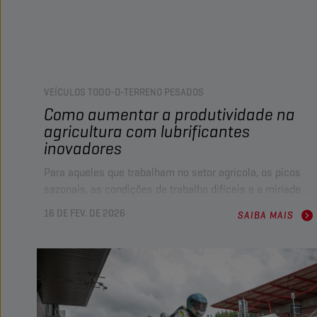
VEÍCULOS TODO-O-TERRENO PESADOS
Como aumentar a produtividade na
agricultura com lubrificantes
inovadores
Para aqueles que trabalham no setor agrícola, os picos
sazonais, as condições de trabalho difíceis e a miríade
de desafios diários são demasiado familiares. Nestes
16 DE FEV. DE 2026
SAIBA MAIS
ambientes, a seleção de lubrificantes e a manutenção
bem planeada podem ser a diferença entre uma época de
dificuldades e uma frota em boas condições e
produtividade.