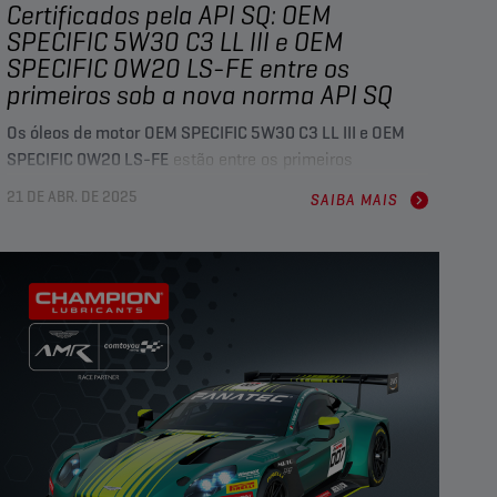
Certificados pela API SQ: OEM
SPECIFIC 5W30 C3 LL III e OEM
SPECIFIC 0W20 LS-FE entre os
primeiros sob a nova norma API SQ
Os óleos de motor OEM SPECIFIC 5W30 C3 LL III e OEM
SPECIFIC 0W20 LS-FE
estão entre os primeiros
certificados sob a nova norma API SQ
, que substitui a API
21 DE ABR. DE 2025
SAIBA MAIS
SP como a principal especificação para motores
modernos. Incluímos aqui todas as informações
essenciais para garantir que está atualizado.
Com a introdução da nova categoria de serviço
API SQ
, a
Champion está na vanguarda ao licenciar dois dos seus
óleos de motor premium:
OEM SPECIFIC 5W30 C3 LL III
e
OEM SPECIFIC 0W20 LS-FE
.