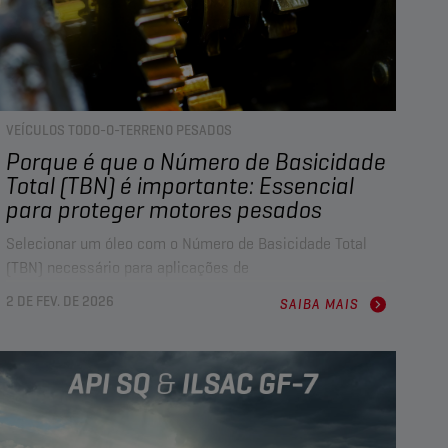
VEÍCULOS TODO-O-TERRENO PESADOS
Porque é que o Número de Basicidade
Total (TBN) é importante: Essencial
para proteger motores pesados
Selecionar um óleo com o Número de Basicidade Total
(TBN) necessário para aplicações de
veículos pesados fora de estrada é uma decisão
2 DE FEV. DE 2026
SAIBA MAIS
relativamente barata, mas o seu impacto no ciclo de vida
do equipamento pode ser substancial. Johan Van Hove,
Gestor Técnico da Champion Lubricants, explica porque é
que o TBN é fundamental para proteger motores e reduzir
o desgaste, o tempo de inatividade e os custos de
manutenção em máquinas pesadas