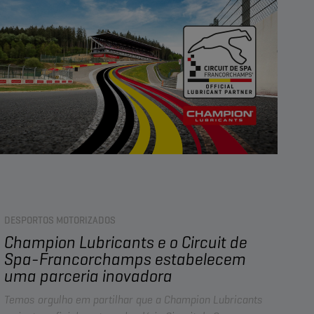
introduzidas em março de 2025, e a Champion
Lubricants já atualizou a sua gama OEM SPECIFIC para
as satisfazer.
Este artigo explica o que estas novas normas significam,
o que está a mudar em comparação com a API SP/ILSAC
GF-6 e como os óleos de motor da Champion podem
ajudá-lo na oficina.
DESPORTOS MOTORIZADOS
Champion Lubricants e o Circuit de
Spa-Francorchamps estabelecem
uma parceria inovadora
Temos orgulho em partilhar que a Champion Lubricants