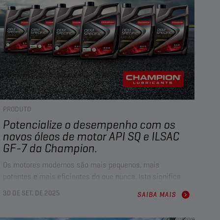
PRODUTO
Potencialize o desempenho com os
novos óleos de motor API SQ e ILSAC
GF-7 da Champion.
Os motores modernos são mais pequenos, mais
potentes e mais eficientes do que nunca. Isto significa
que funcionam mais a quente e colocam maiores
30 DE SET. DE 2025
SAIBA MAIS
exigências aos lubrificantes. Para fazer face a estes
desafios, as normas API SQ e ILSAC GF-7 foram