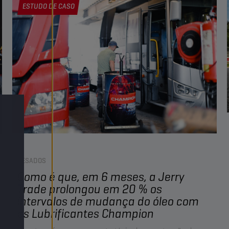
introduz uma nova nomenclatura utilizando códigos
ESTUDO DE CASO
únicos, como o DTFR 15C110 para óleos de motor.
PESADOS
Como é que, em 6 meses, a Jerry
Trade prolongou em 20 % os
intervalos de mudança do óleo com
os Lubrificantes Champion