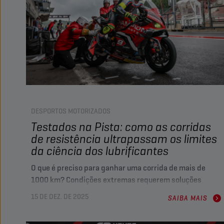
DESPORTOS MOTORIZADOS
Testados na Pista: como as corridas
de resistência ultrapassam os limites
da ciência dos lubrificantes
O que é preciso para ganhar uma corrida de mais de
1000 km? Condições extremas requerem soluções
extremas, impulsionando o desenvolvimento inovador
15 DE DEZ. DE 2025
SAIBA MAIS
de lubrificantes com a equipa CHAMPION-MRP-TECMAS