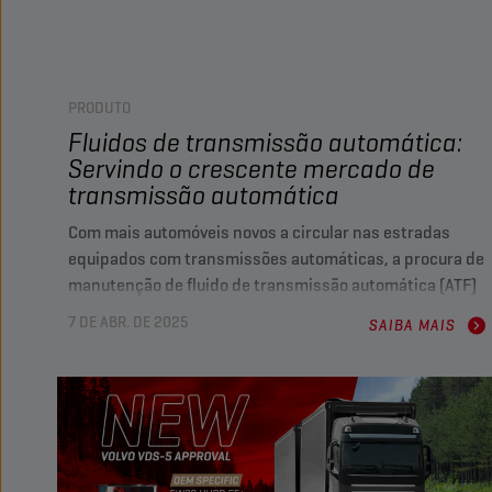
PRODUTO
Fluidos de transmissão automática:
Servindo o crescente mercado de
transmissão automática
Com mais automóveis novos a circular nas estradas
equipados com transmissões automáticas, a procura de
manutenção de fluido de transmissão automática (ATF)
continua a aumentar no mercado de pós-venda. Neste
7 DE ABR. DE 2025
SAIBA MAIS
artigo, vamos aprofundar os diferentes tipos de
transmissões automáticas e explorar como as mais
recentes inovações em fluidos da Champion melhoram o
desempenho e a proteção.