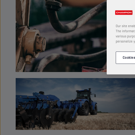
Our site enab
The informati
various purpo
personalize y
Cookies