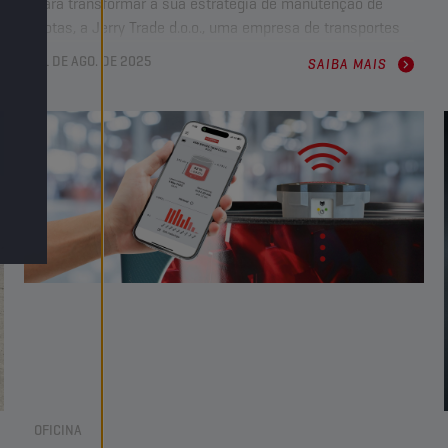
Para transformar a sua estratégia de manutenção de
frotas, a Jerry Trade d.o.o., uma empresa de transportes
líder na Bósnia, estabeleceu uma parceria com os
21 DE AGO. DE 2025
SAIBA MAIS
Lubrificantes Champion e a distribuidora Lager d.o.o. Ao
fazer a transição para lubrificantes de veículos pesados
da Champion, a Jerry Trade
conseguiu
aumentar em 20
% os intervalos de mudança do óleo (oil drain intervals,
ODI)
,
resolveu os problemas de consumo de óleo
e
melhorou a proteção dos motores
em toda a sua frota de
várias marcas.
OFICINA