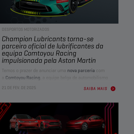
DESPORTOS MOTORIZADOS
Champion Lubricants torna-se
parceiro oficial de lubrificantes da
equipa Comtoyou Racing
impulsionada pela Aston Martin
Temos o prazer de anunciar uma
nova parceria
com
a
Comtoyou Racing
, a equipe belga de automobilismo
oficialmente apoiada pela
Aston Martin Racing (AMR)
e
21 DE FEV. DE 2025
SAIBA MAIS
sediada em Gembloux, Bélgica.
Como
Parceiro Oficial de Lubrificantes
, a
Champion
irá
impulsionar o desempenho da equipe nas pistas com
suas inovações e tecnologias de lubrificação de ponta.
Além disso, as duas partes irão colaborar no
desenvolvimento de soluções avançadas, projetadas