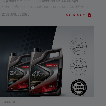
se juntou oficialmente ao lendário Circuit de Spa-
Francorchamps numa parceira duradoura que define um
novo padrão em termos de desempenho, inovação e
12 DE JUN. DE 2025
SAIBA MAIS
herança partilhada no desporto motorizado.
PRODUTO