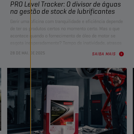
PRO Level Tracker: O divisor de águas
na gestão de stock de lubrificantes
Gerir uma oficina com tranquilidade e eficiência depende
de ter os produtos certos no momento certo. Mas o que
acontece quando o fornecimento de óleo de motor se
esgota inesperadamente? Tempo de inatividade, atrasos
no serviço e clientes frustrados. É por isso que a
28 DE MAI. DE 2025
SAIBA MAIS
Champion Lubricants
estabeleceu uma parceria com a
FoxInsights
para apresentar o
PRO Level Tracker
, um
sistema revolucionário de monitorização de lubrificantes
concebido para manter as oficinas a funcionar sem
interrupções.