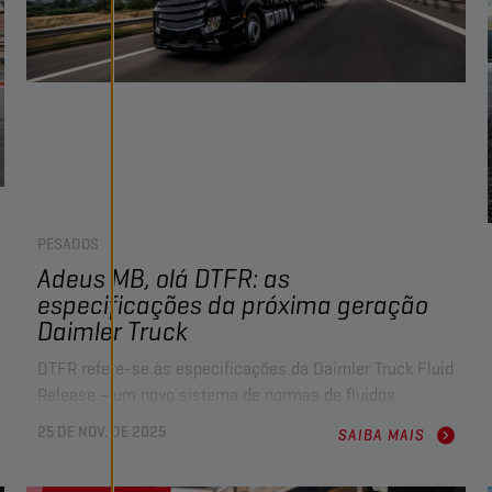
PESADOS
Adeus MB, olá DTFR: as
especificações da próxima geração
Daimler Truck
DTFR refere-se às especificações da Daimler Truck Fluid
Release – um novo sistema de normas de fluidos
introduzido pela Daimler Truck AG após a sua separação
25 DE NOV. DE 2025
SAIBA MAIS
do Mercedes-Benz Group AG. Este sistema substitui as
especificações mais antigas da Mercedes-Benz e