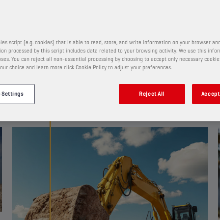
Embora os próprios lubrifica
percentagem do Custo Total d
estrada, o seu impacto geral é
les script (e.g. cookies) that is able to read, store, and write information on your browser and
líquidos de refrigeração e mas
on processed by this script includes data related to your browsing activity. We use this info
ajudarão a reduzir o desgaste
ses. You can reject all non-essential processing by choosing to accept only necessary cookie
19 DE FEV. DE 2026
tempo de inatividade dispendi
our choice and learn more click Cookie Policy to adjust your preferences.
SAIBA MAIS
lubrificantes, Johan Van Hove
explica a importância dos flu
 Settings
Reject All
Accept 