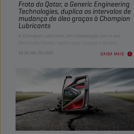
Frota do Qatar, a Generic Engineering
Technologies, duplica os intervalos de
mudança de óleo graças à Champion
Lubricants
A Champion Lubricants, em colaboração com o seu
distribuidor Evotek, apoiou com sucesso a Generic
Engineering Technologies (GET) na superação de
29 DE MAI. DE 2025
SAIBA MAIS
desafios operacionais significativos. Com mais de 10
anos de colaboração, a Champion tornou-se um
fornecedor de confiança para a extensa frota da GET,
oferecendo lubrificantes de alta qualidade, um excelente
apoio logístico e um serviço técnico excecional.