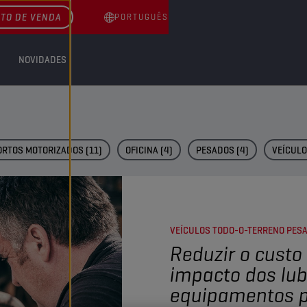
TO DE VENDA
PORTUGUÊS
NOVIDADES
ORTOS MOTORIZADOS
(11)
OFICINA
(4)
PESADOS
(4)
VEÍCUL
VEÍCULOS TODO-O-TERRENO PES
Reduzir o custo 
impacto dos lub
equipamentos 