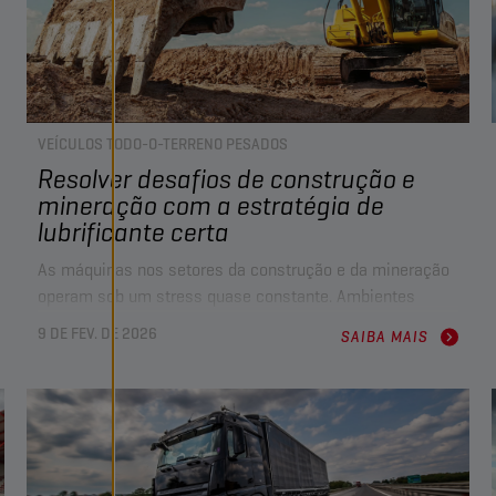
VEÍCULOS TODO-O-TERRENO PESADOS
Resolver desafios de construção e
mineração com a estratégia de
lubrificante certa
As máquinas nos setores da construção e da mineração
operam sob um stress quase constante. Ambientes
adversos, ciclos de trabalho contínuos e sistemas cada
9 DE FEV. DE 2026
SAIBA MAIS
vez mais complexos exigem lubrificantes tão robustos
como o próprio trabalho. Isto significa que a seleção de
lubrificantes e uma estratégia de fluidos bem planeada
são vitais para superar os desafios contínuos de manter
as frotas seguras, económicas e produtivas.