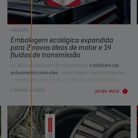
PRODUTO
Embalagem ecológica expandida
para 2 novos óleos de motor e 14
fluidos de transmissão
As oficinas precisam de soluções que
trabalhem tão
arduamente como elas
—mais limpas, mais inteligentes
e construídas para o futuro. É por isso que estamos a
expandir a nossa gama Bag in Box (BIB)
, cobrindo agora
2 DE MAR. DE 2025
SAIBA MAIS
mais de 35 fluidos
, incluindo
2
novos óleos de motor e 14
fluidos de transmissão manual e automática
. Com
90%
menos resíduos plásticos
,
dispensação sem fugas
e um
design que poupa espaço
, é a atualização definitiva para
as oficinas que desejam
permanecer eficientes e
sustentáveis
.