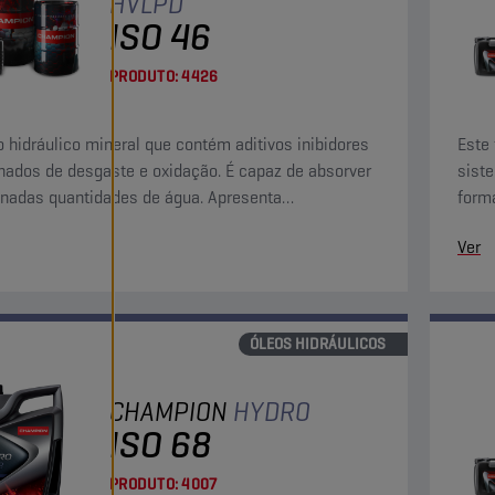
HVLPD
ISO 46
PRODUTO:
4426
 hidráulico mineral que contém aditivos inibidores
Este 
nados de desgaste e oxidação. É capaz de absorver
sist
nadas quantidades de água. Apresenta
forma
rísticas de viscosidade/temperatura superiores.
propo
Ver
abras
ÓLEOS HIDRÁULICOS
CHAMPION
HYDRO
ISO 68
PRODUTO:
4007