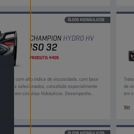
ÓLEOS HIDRÁULICOS
CHAMPION
HYDRO HV
ISO 32
PRODUTO:
4405
rafínico com alto índice de viscosidade, com base
Trat
edientes selecionados, concebido especialmente
de v
ilização em circuitos hidráulicos. Desempenho
em ci
r na manutenção da limpeza de sistemas.
Ver
ÓLEOS HIDRÁULICOS