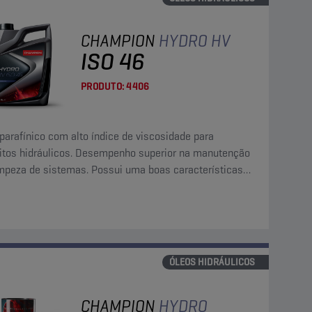
CHAMPION
HYDRO HV
ISO 46
PRODUTO:
4406
parafínico com alto índice de viscosidade para
uitos hidráulicos. Desempenho superior na manutenção
impeza de sistemas. Possui uma boas características
ltragem, separação de água e libertação rápida de ar.
ÓLEOS HIDRÁULICOS
CHAMPION
HYDRO