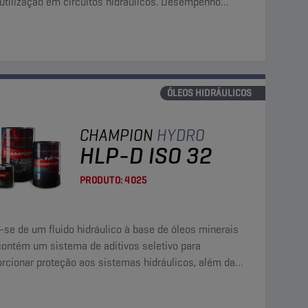
 utilização em circuitos hidráulicos. Desempenho
rior na manutenção da limpeza de sistemas.
ÓLEOS HIDRÁULICOS
CHAMPION
HYDRO
HLP-D ISO 32
PRODUTO:
4025
-se de um fluido hidráulico à base de óleos minerais
contém um sistema de aditivos seletivo para
orcionar proteção aos sistemas hidráulicos, além da
o de aditivos detergentes/dispersantes.