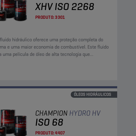
XHV ISO 2268
PRODUTO:
3301
fluido hidráulico oferece uma proteção completa do
ema e uma maior economia de combustível. Este fluido
 uma película de óleo de alta tecnologia que
rciona uma resistência adicional contra o desgaste, a
ão e a corrosão.
ÓLEOS HIDRÁULICOS
CHAMPION
HYDRO HV
ISO 68
PRODUTO:
4407