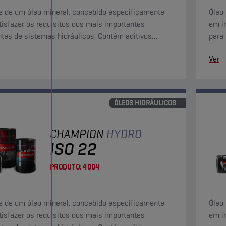
e de um óleo mineral, concebido especificamente
Óleo 
tisfazer os requisitos dos mais importantes
em i
ntes de sistemas hidráulicos. Contém aditivos
para
dantes, anticorrosão e antiespuma.
supe
Ver
ÓLEOS HIDRÁULICOS
CHAMPION
HYDRO
ISO 22
PRODUTO:
4004
e de um óleo mineral, concebido especificamente
Óleo 
tisfazer os requisitos dos mais importantes
em i