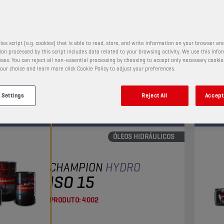
PRODUTO:
4101
les script (e.g. cookies) that is able to read, store, and write information on your browser and
às suas propriedades dispersantes, o óleo
Trat
on processed by this script includes data related to your browsing activity. We use this info
ico detergente reduz de forma significativa a
para 
ses. You can reject all non-essential processing by choosing to accept only necessary cookie
our choice and learn more click Cookie Policy to adjust your preferences.
o de depósitos e lamas. O elevado teor de zinco
fabri
 excelentes características antidesgaste e
antio
Ver
dação.
 Settings
Reject All
Accept 
ÓLEOS HIDRÁULICOS
CHAMPION
HYDRO
ISO 15
PRODUTO:
4002