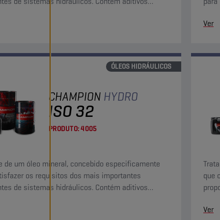
ntes de sistemas hidráulicos. Contém aditivos
para
dantes, anticorrosão e antiespuma.
supe
Ver
ÓLEOS HIDRÁULICOS
CHAMPION
HYDRO
ISO 32
PRODUTO:
4005
e de um óleo mineral, concebido especificamente
Trata
tisfazer os requisitos dos mais importantes
que 
ntes de sistemas hidráulicos. Contém aditivos
prop
dantes, anticorrosão e antiespuma.
adiçã
Ver