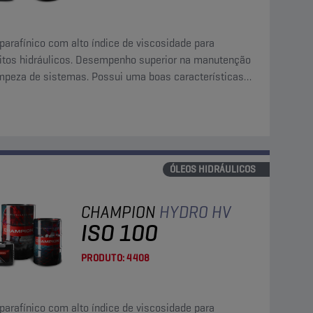
parafínico com alto índice de viscosidade para
uitos hidráulicos. Desempenho superior na manutenção
impeza de sistemas. Possui uma boas características
ltragem, separação de água e libertação rápida de ar.
ÓLEOS HIDRÁULICOS
CHAMPION
HYDRO HV
ISO 100
PRODUTO:
4408
parafínico com alto índice de viscosidade para