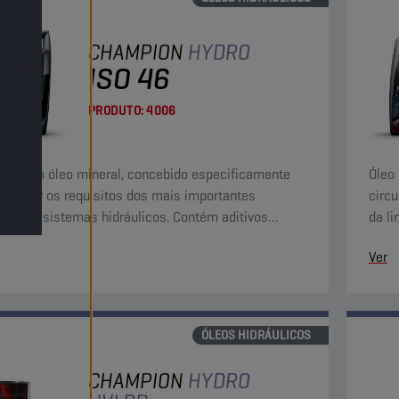
CHAMPION
HYDRO
ISO 46
PRODUTO:
4006
e de um óleo mineral, concebido especificamente
Óleo 
tisfazer os requisitos dos mais importantes
circ
ntes de sistemas hidráulicos. Contém aditivos
da l
dantes, anticorrosão e antiespuma.
de fi
Ver
ÓLEOS HIDRÁULICOS
CHAMPION
HYDRO