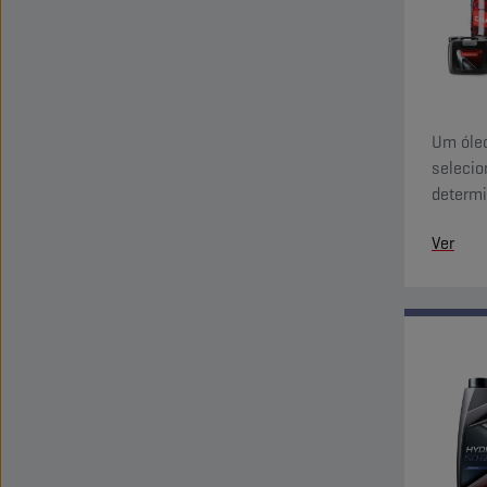
Um óleo
selecio
determi
caracte
Ver