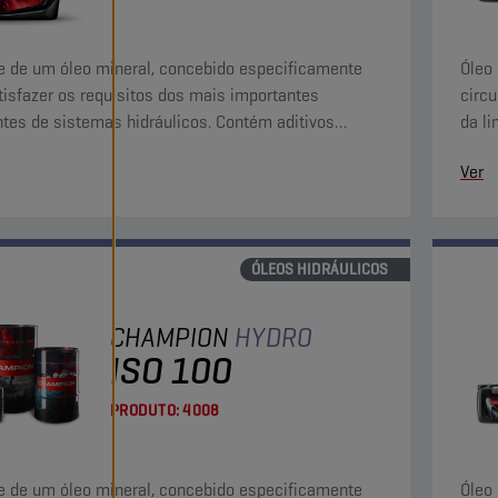
e de um óleo mineral, concebido especificamente
Óleo 
tisfazer os requisitos dos mais importantes
circ
ntes de sistemas hidráulicos. Contém aditivos
da l
dantes, anticorrosão e antiespuma.
de fi
Ver
ÓLEOS HIDRÁULICOS
CHAMPION
HYDRO
ISO 100
PRODUTO:
4008
e de um óleo mineral, concebido especificamente
Óleo 