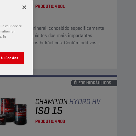
PRODUTO:
4001
 in your device.
a-se de um óleo mineral, concebido especificamente
rmation for
satisfazer os requisitos dos mais importantes
s. To
cantes de sistemas hidráulicos. Contém aditivos
xidantes, anticorrosão e antiespuma.
All Cookies
ÓLEOS HIDRÁULICOS
CHAMPION
HYDRO HV
ISO 15
PRODUTO:
4403