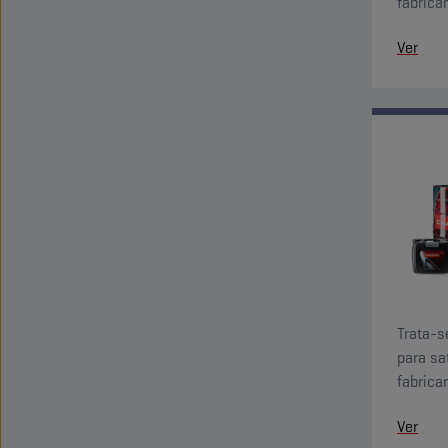
fabrica
antioxi
Ver
Trata-s
para sa
fabrica
antioxi
Ver