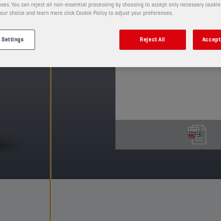
ses. You can reject all non-essential processing by choosing to accept only necessary cookie
sua excelente capacida
our choice and learn more click Cookie Policy to adjust your preferences.
superfícies verticais, p
PRODUTO: 55514
 Settings
Reject All
Accept 
Ver tamanhos e embalagens 
TDS