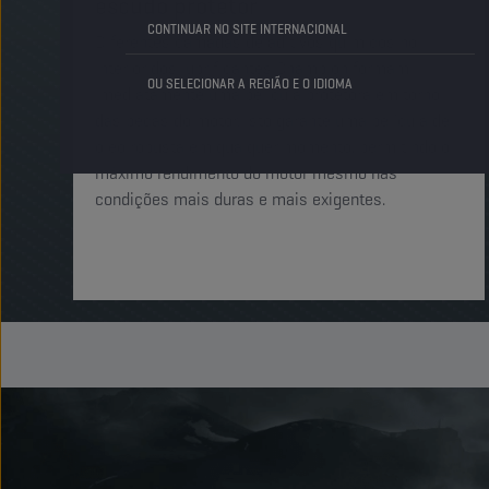
escudo protetor
CONTINUAR NO SITE INTERNACIONAL
Diferentes camadas de aditivos químicos no
interior dos lubrificantes Champion formam
OU SELECIONAR A REGIÃO E O IDIOMA
imediatamente uma película protetora em torno
das peças do motor. Isto garante uma película de
óleo robusta em qualquer momento, permitindo o
máximo rendimento do motor mesmo nas
condições mais duras e mais exigentes.