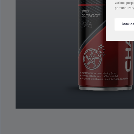
various purpo
personalize y
Cookies