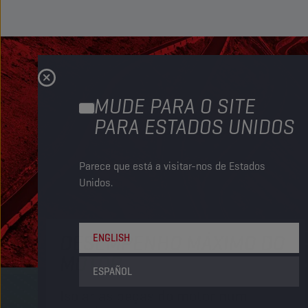
MUDE PARA O SITE
PARA ESTADOS UNIDOS
Parece que está a visitar-nos de Estados
Unidos.
DESEMPENHO MÁXIMO DO
ENGLISH
MOTOR
ESPAÑOL
Isolar as peças do motor num