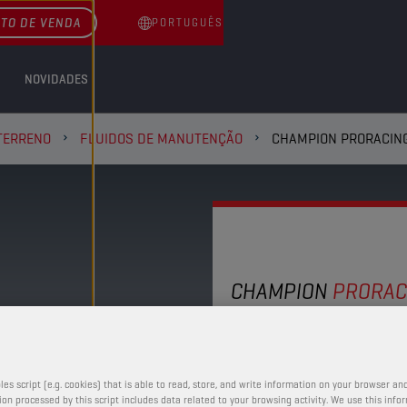
TO DE VENDA
PORTUGUÊS
NOVIDADES
TERRENO
FLUIDOS DE MANUTENÇÃO
CHAMPION PRORACIN
CHAMPION
PRORAC
WHEEL CL
Mantenha as suas rodas
les script (e.g. cookies) that is able to read, store, and write information on your browser and
on processed by this script includes data related to your browsing activity. We use this info
propriedades de limpeza