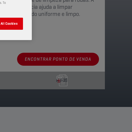
s. To
de de aderência ajuda a limpar
ara um resultado uniforme e limpo.
All Cookies
disponíveis
ENCONTRAR PONTO DE VENDA
MSDS