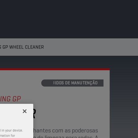
G GP WHEEL CLEANER
FLUIDOS DE MANUTENÇÃO
ING GP
EANER
 limpas e brilhantes com as poderosas
 in your device.
rmation for
 deste agente de limpeza para rodas. A