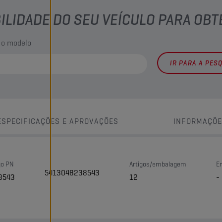
BILIDADE DO SEU VEÍCULO PARA OB
 o modelo
IR PARA A PES
ESPECIFICAÇÕES E APROVAÇÕES
INFORMAÇÕE
go PN
Artigos/embalagem
E
5413048238543
8543
12
-