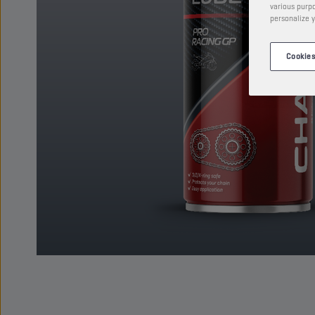
various purpo
personalize y
Cookies