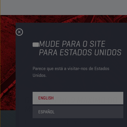
MUDE PARA O SITE
PARA ESTADOS UNIDOS
Parece que está a visitar-nos de Estados
Unidos.
DESEMPENHO MÁXIMO DO
ENGLISH
MOTOR
ESPAÑOL
Isolar as peças do motor num