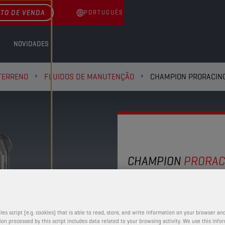
TO DE VENDA
PORTUGUÊS
NOVIDADES
TERRENO
FLUIDOS DE MANUTENÇÃO
CHAMPION PRORACING
CHAMPION
PRORAC
CHAIN LU
As propriedades de prot
les script (e.g. cookies) that is able to read, store, and write information on your browser and
on processed by this script includes data related to your browsing activity. We use this info
permanecem ativadas e