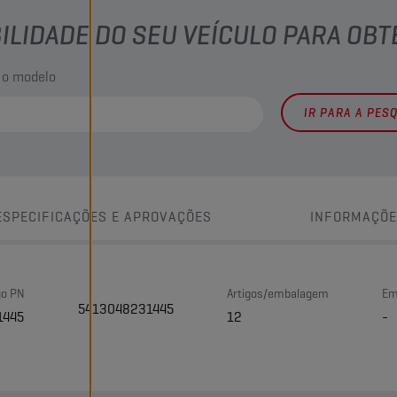
BILIDADE DO SEU VEÍCULO PARA OB
 o modelo
IR PARA A PES
ESPECIFICAÇÕES E APROVAÇÕES
INFORMAÇÕE
go PN
Artigos/embalagem
Em
5413048231445
1445
12
-