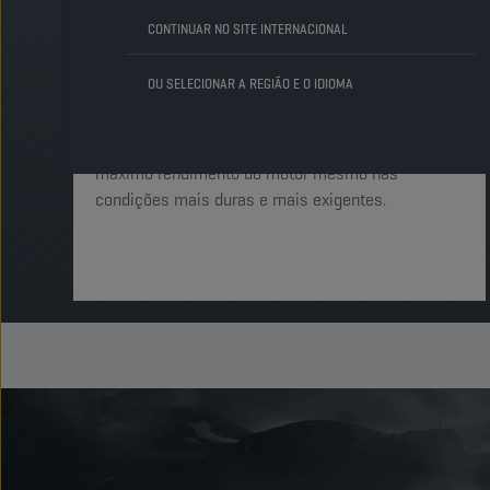
escudo protetor
CONTINUAR NO SITE INTERNACIONAL
Diferentes camadas de aditivos químicos no
interior dos lubrificantes Champion formam
OU SELECIONAR A REGIÃO E O IDIOMA
imediatamente uma película protetora em torno
das peças do motor. Isto garante uma película de
óleo robusta em qualquer momento, permitindo o
máximo rendimento do motor mesmo nas
condições mais duras e mais exigentes.