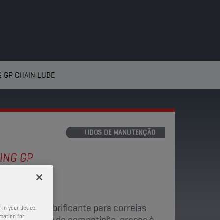
 GP CHAIN LUBE
FLUIDOS DE MANUTENÇÃO
ING GP
BE
eção deste lubrificante para correias
 in your device.
rmation for
m condições de competição, graças à