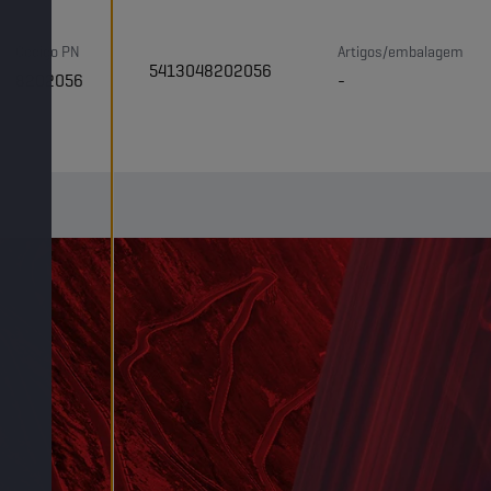
Código PN
Artigos/embalagem
5413048202056
8202056
-