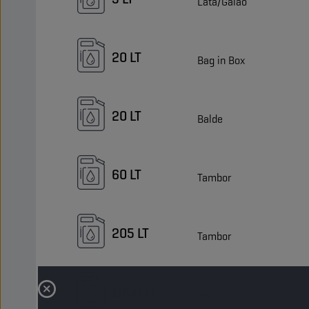
Lata/Galão
20 LT
Bag in Box
20 LT
Balde
60 LT
Tambor
205 LT
Tambor
1000 LT
IBC