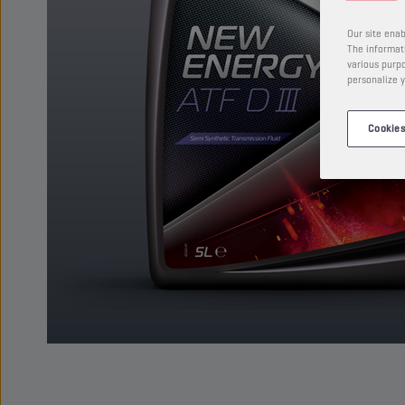
Our site enab
The informati
various purpo
personalize y
Cookies