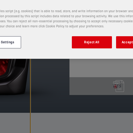
Óleo semissintético ad
automáticas. A sua ótim
les script (e.g. cookies) that is able to read, store, and write information on your browser and
às suas excelentes cara
on processed by this script includes data related to your browsing activity. We use this info
ses. You can reject all non-essential processing by choosing to accept only necessary cookie
suavidade das mudanças
our choice and learn more click Cookie Policy to adjust your preferences.
condução.
PRODUTO: 3006
 Settings
Reject All
Accept 
Ver tamanhos e embalagens 
TDS