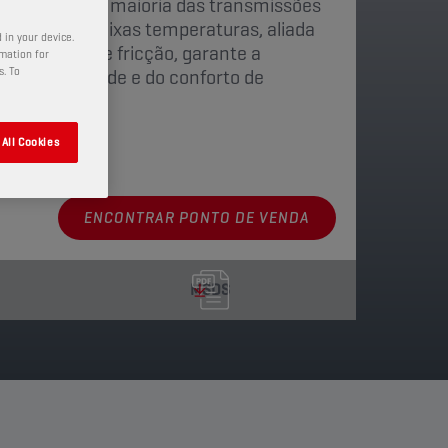
equado para a maioria das transmissões
a fluidez a baixas temperaturas, aliada
 in your device.
cterísticas de fricção, garante a
rmation for
s. To
 de velocidade e do conforto de
All Cookies
disponíveis
ENCONTRAR PONTO DE VENDA
MSDS