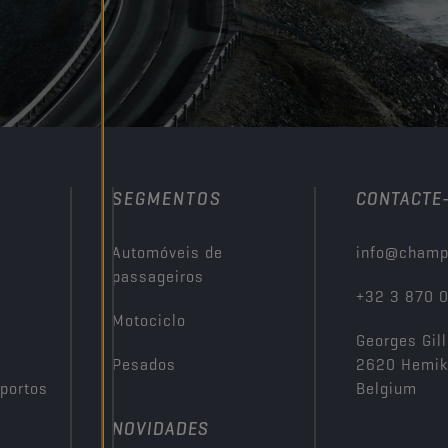
SEGMENTOS
CONTACTE
Automóveis de
info@champ
passageiros
+32 3 870 
Motociclo
Georges Gill
Pesados
2620 Hemi
portos
Belgium
NOVIDADES