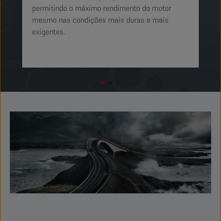
permitindo o máximo rendimento do motor
mo
mesmo nas condições mais duras e mais
exigentes.