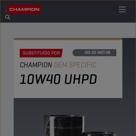
ENCONTRE O SEU LUBRIFICANTE
Encontrar ponto de venda
Sobre a Champion
Produtos
português
Novidades
SUBSTITUÍDO POR
ÓLEOS DE MOTOR
CHAMPION
OEM SPECIFIC
10W40 UHPD