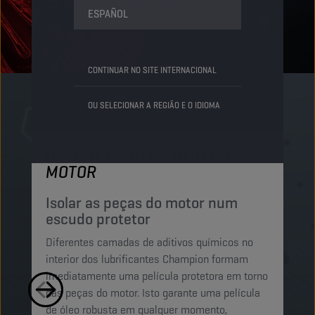
ESPAÑOL
CONTINUAR NO SITE INTERNACIONAL
OU SELECIONAR A REGIÃO E O IDIOMA
DESEMPENHO MÁXIMO DO
M
MOTOR
P
e
Isolar as peças do motor num
escudo protetor
Os
Diferentes camadas de aditivos químicos no
C
interior dos lubrificantes Champion formam
pa
imediatamente uma película protetora em torno
is
das peças do motor. Isto garante uma película
o 
de óleo robusta em qualquer momento,
mo