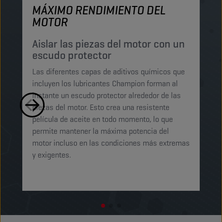
MÁXIMO RENDIMIENTO DEL
M
MOTOR
P
p
Aislar las piezas del motor con un
escudo protector
Lo
Las diferentes capas de aditivos químicos que
Lu
incluyen los lubricantes Champion forman al
pe
instante un escudo protector alrededor de las
ma
piezas del motor. Esto crea una resistente
mi
película de aceite en todo momento, lo que
ab
permite mantener la máxima potencia del
ga
motor incluso en las condiciones más extremas
t
y exigentes.