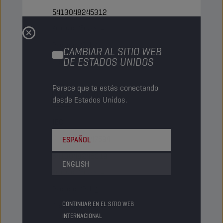
5413048245312
Artículos/Envase
-
Paquetes/Palé
4
CAMBIAR AL SITIO WEB
DE ESTADOS UNIDOS
Status
NORMAL
Parece que te estás conectando
1000 LT
desde Estados Unidos.
IBC
Código PN
1047594
ESPAÑOL
5413048246319
ENGLISH
Artículos/Envase
-
Paquetes/Palé
1
CONTINUAR EN EL SITIO WEB
Status
NORMAL
INTERNACIONAL