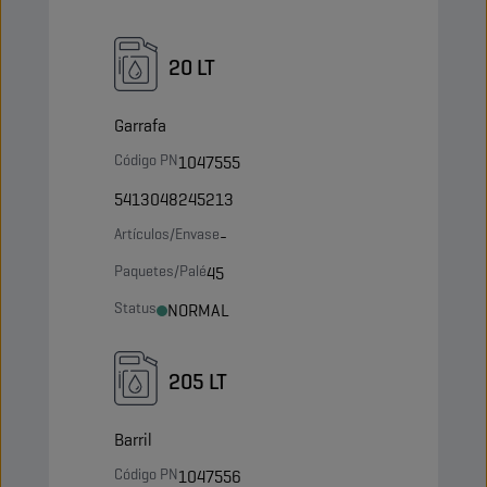
20 LT
Garrafa
Código PN
1047555
5413048245213
Artículos/Envase
-
Paquetes/Palé
45
Status
NORMAL
205 LT
Barril
Código PN
1047556