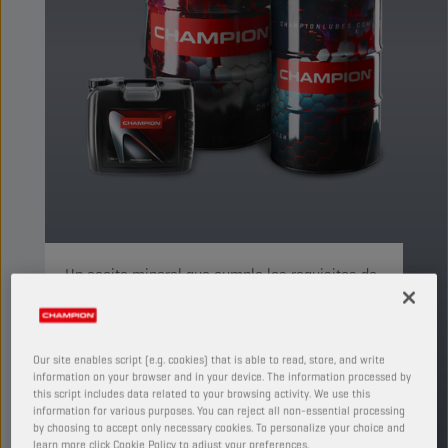
Un aceite mineral que cumple los requisitos de
los fabricantes más importantes de equipos
hidráulicos y que contiene aditivos contra el
desgaste, la oxidación, la corrosión y la
Our site enables script (e.g. cookies) that is able to read, store, and write
formación de espuma.
information on your browser and in your device. The information processed by
this script includes data related to your browsing activity. We use this
PRODUCTO: 75836
information for various purposes. You can reject all non-essential processing
by choosing to accept only necessary cookies. To personalize your choice and
Ver tamaños y envases disponibles
learn more click Cookie Policy to adjust your preferences.