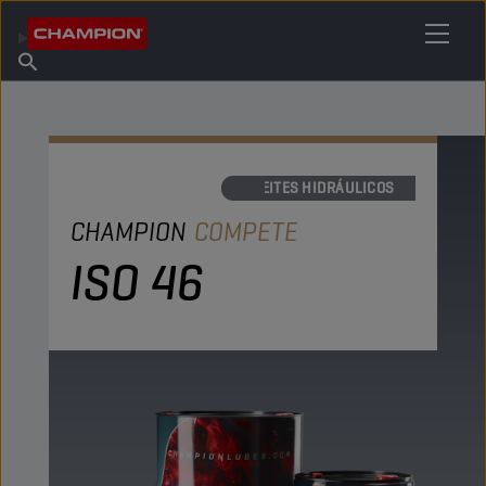
ENCUENTRA TU LUBRICANTE
Encuentra un punto de venta
Acerca de champion
Productos
español
Noticias
ACEITES HIDRÁULICOS
CHAMPION
COMPETE
ISO 46