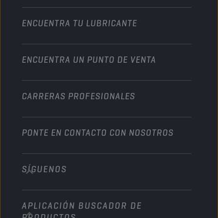
Motocicleta
Un impulso para su empresa
Motocicleta y vehículo todoterreno
ENCUENTRA TU LUBRICANTE
Servicio pesado
Conviértete en un distribuidor
Industria
ENCUENTRA UN PUNTO DE VENTA
Naútica
Otros
CARRERAS PROFESIONALES
PONTE EN CONTACTO CON NOSOTROS
SÍGUENOS
info@championlubes.com
+32 3 870 00 20
APLICACIÓN BUSCADOR DE
Georges Gilliotstraat, 52 2620 Hemiksem
PRODUCTOS