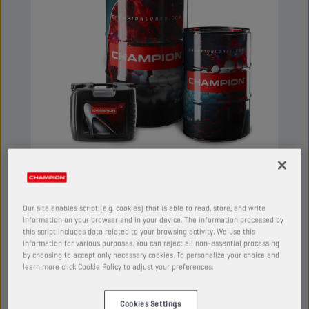
CHAMPION
COMPRESSOR OIL
ISO 32
Our site enables script (e.g. cookies) that is able to read, store, and write
information on your browser and in your device. The information processed by
this script includes data related to your browsing activity. We use this
PRODUCTO:
4206
information for various purposes. You can reject all non-essential processing
by choosing to accept only necessary cookies. To personalize your choice and
learn more click Cookie Policy to adjust your preferences.
Aceite de compresor hecho de aceites base
altamente refinados y aditivos que impiden la
oxidación, la corrosión y la formación de
Cookies Settings