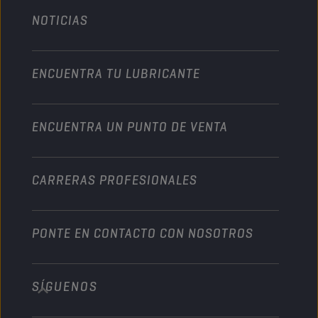
Agricultura
NOTICIAS
Automóvil
Colaboraciones en deportes de motor
Jardinería
Motocicleta
Un impulso para su empresa
Motocicleta y vehículo todoterreno
ENCUENTRA TU LUBRICANTE
Servicio pesado
Conviértete en un distribuidor
Industria
ENCUENTRA UN PUNTO DE VENTA
Naútica
Otros
CARRERAS PROFESIONALES
PONTE EN CONTACTO CON NOSOTROS
SÍGUENOS
info@championlubes.com
+32 3 870 00 20