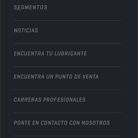
SEGMENTOS
Acerca de nosotros
Vehículo pesado
Technology
Agricultura
NOTICIAS
Automóvil
Colaboraciones en deportes de motor
Jardinería
Motocicleta
Un impulso para su empresa
Motocicleta y vehículo todoterreno
ENCUENTRA TU LUBRICANTE
Servicio pesado
Conviértete en un distribuidor
Industria
ENCUENTRA UN PUNTO DE VENTA
Naútica
Otros
CARRERAS PROFESIONALES
PONTE EN CONTACTO CON NOSOTROS