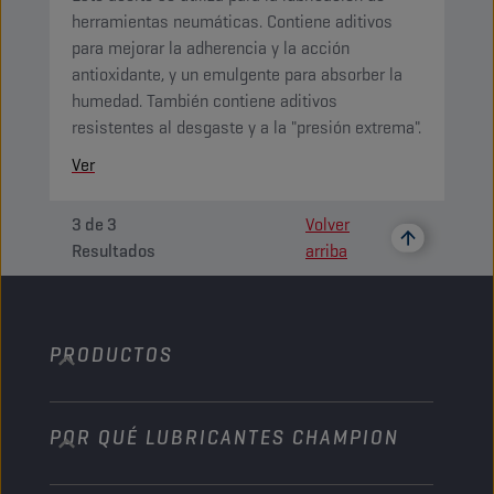
herramientas neumáticas. Contiene aditivos
para mejorar la adherencia y la acción
antioxidante, y un emulgente para absorber la
humedad. También contiene aditivos
resistentes al desgaste y a la "presión extrema".
Ver
3
de
3
Volver
Resultados
arriba
PRODUCTOS
POR QUÉ LUBRICANTES CHAMPION
Automóvil
Camiones y autobuses