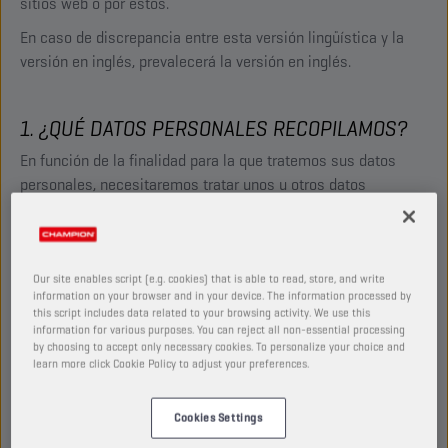
sitios web o por estos.
En caso de discrepancia entre esta versión lingüística y la
versión en inglés, prevalecerá la versión en inglés.
1. ¿QUÉ DATOS PERSONALES RECOPILAMOS?
En función de la finalidad para la que tratemos sus datos
personales, necesitaremos tratar unos u otros datos
personales que, por lo general y según cada caso, serán los
siguientes:
Datos de identificación relacionados con sus consultas
:
Our site enables script (e.g. cookies) that is able to read, store, and write
information on your browser and in your device. The information processed by
por ejemplo, nombre, apellidos, dirección de correo
this script includes data related to your browsing activity. We use this
electrónico, nombre de la empresa, país de ubicación u
information for various purposes. You can reject all non-essential processing
otros datos.
by choosing to accept only necessary cookies. To personalize your choice and
learn more click Cookie Policy to adjust your preferences.
Información comercial
: por ejemplo, si se ha suscrito a
nuestro boletín o a un evento (dirección de correo
Cookies Settings
electrónico, nombre, apellidos).