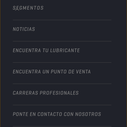
SEGMENTOS
Acerca de nosotros
Vehículo pesado
Technology
Agricultura
NOTICIAS
Automóvil
Colaboraciones en deportes de motor
Jardinería
Motocicleta
Un impulso para su empresa
Motocicleta y vehículo todoterreno
ENCUENTRA TU LUBRICANTE
Servicio pesado
Conviértete en un distribuidor
Industria
ENCUENTRA UN PUNTO DE VENTA
Naútica
Otros
CARRERAS PROFESIONALES
PONTE EN CONTACTO CON NOSOTROS