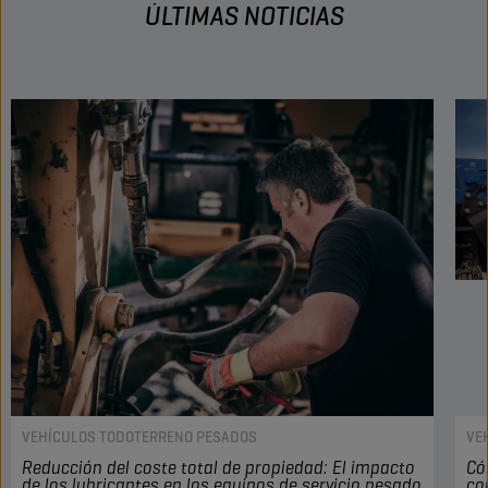
ÚLTIMAS NOTICIAS
VEHÍCULOS TODOTERRENO PESADOS
VE
Reducción del coste total de propiedad: El impacto
Có
de los lubricantes en los equipos de servicio pesado
co