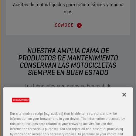
Aceites de motor, líquidos para transmisiones y mucho
más
CONOCE
NUESTRA AMPLIA GAMA DE
PRODUCTOS DE MANTENIMIENTO
CONSERVAN LAS MOTOCICLETAS
SIEMPRE EN BUEN ESTADO
Los lubricantes para motos no han recibido
atención durante mucho tiempo. Pero sabemos
que los motociclistas exigen más calidad. De la
carrera a la carretera. Los Lubricantes
Our site enables script (e.g. cookies) that is able to read, store, and write
Champion cubren todas las necesidades para
information on your browser and in your device. The information processed by
motocicletas.
this script includes data related to your browsing activity. We use this
information for various purposes. You can reject all non-essential processing
by choosing to accept only necessary cookies. To personalize your choice and