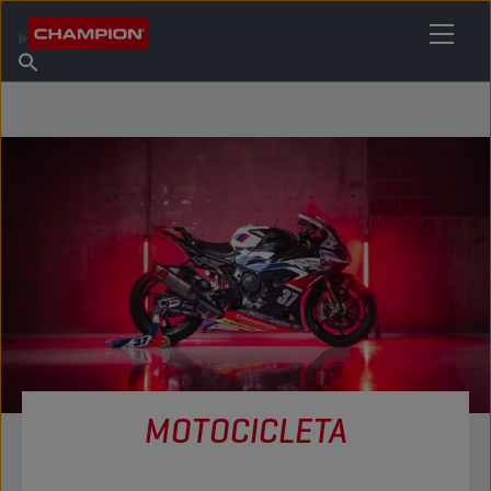
ENCUENTRA TU LUBRICANTE
Encuentra un punto de venta
Acerca de champion
Productos
español
Noticias
MOTOCICLETA