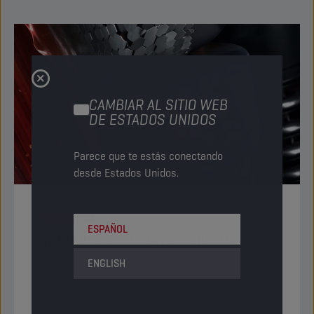
CAMBIAR AL SITIO WEB
DE ESTADOS UNIDOS
Parece que te estás conectando
desde Estados Unidos.
TECNOLOGÍA
ESPAÑOL
TECNOLOGÍA ADAPTIVE SHIELD
Los lubricantes Champion están formulados para
ENGLISH
proteger la estructura fundamental de los aceites
y crear una película más robusta y más
resistente. Nuestra propia tecnología Adaptive