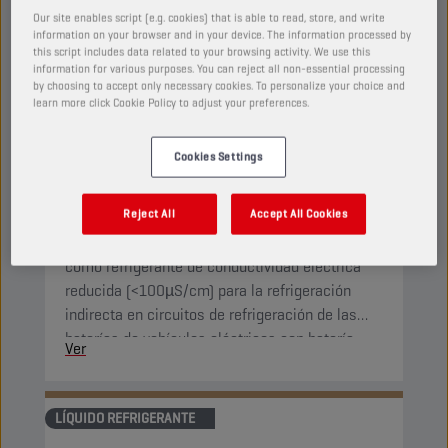
Our site enables script (e.g. cookies) that is able to read, store, and write
information on your browser and in your device. The information processed by
this script includes data related to your browsing activity. We use this
information for various purposes. You can reject all non-essential processing
CHAMPION
E-PULSE
by choosing to accept only necessary cookies. To personalize your choice and
LC COOLANT
learn more click Cookie Policy to adjust your preferences.
PRODUCTO:
65341
Cookies Settings
Es un refrigerante específico para la gestión
Reject All
Accept All Cookies
térmica de baterías en vehículos eléctricos con
batería (BEV). Está específicamente diseñado
como refrigerante de conductividad eléctrica
reducida (<100µS/cm) para la refrigeración
indirecta en circuitos de refrigeración de las
baterías de vehículos eléctricos con batería.
Ver
LÍQUIDO REFRIGERANTE