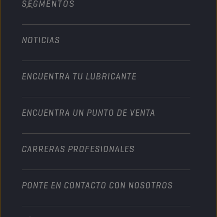
SEGMENTOS
Acerca de nosotros
Vehículo pesado
Technology
Agricultura
NOTICIAS
Automóvil
Colaboraciones en deportes de motor
Jardinería
Motocicleta
Un impulso para su empresa
Motocicleta y vehículo todoterreno
ENCUENTRA TU LUBRICANTE
Servicio pesado
Conviértete en un distribuidor
Industria
ENCUENTRA UN PUNTO DE VENTA
Naútica
Otros
CARRERAS PROFESIONALES
PONTE EN CONTACTO CON NOSOTROS