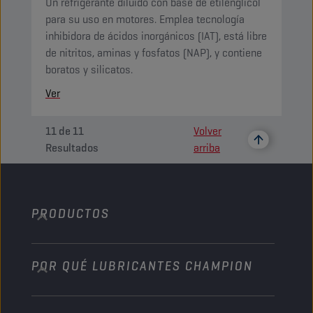
Un refrigerante diluido con base de etilenglicol
para su uso en motores. Emplea tecnología
inhibidora de ácidos inorgánicos (IAT), está libre
de nitritos, aminas y fosfatos (NAP), y contiene
boratos y silicatos.
Ver
11
de
11
Volver
Resultados
arriba
PRODUCTOS
POR QUÉ LUBRICANTES CHAMPION
Automóvil
Camiones y autobuses