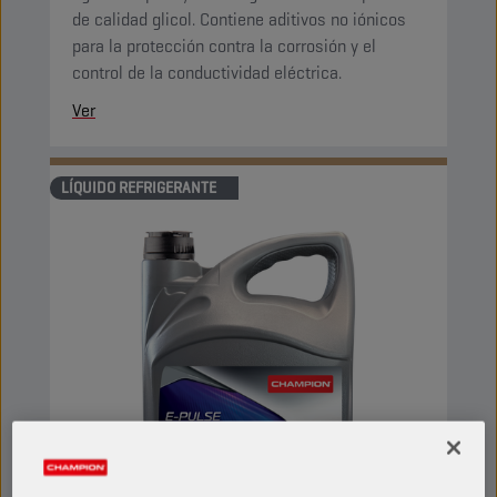
de calidad glicol. Contiene aditivos no iónicos
para la protección contra la corrosión y el
control de la conductividad eléctrica.
Ver
LÍQUIDO REFRIGERANTE