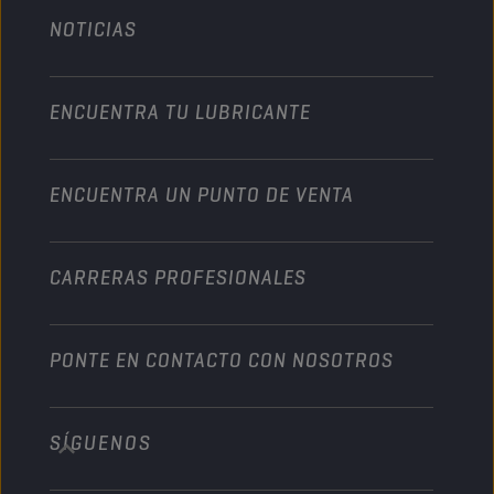
Agricultura
NOTICIAS
Automóvil
Colaboraciones en deportes de motor
Jardinería
Motocicleta
Un impulso para su empresa
Motocicleta y vehículo todoterreno
ENCUENTRA TU LUBRICANTE
Servicio pesado
Conviértete en un distribuidor
Industria
ENCUENTRA UN PUNTO DE VENTA
Naútica
Otros
CARRERAS PROFESIONALES
PONTE EN CONTACTO CON NOSOTROS
SÍGUENOS
info@championlubes.com
+32 3 870 00 20