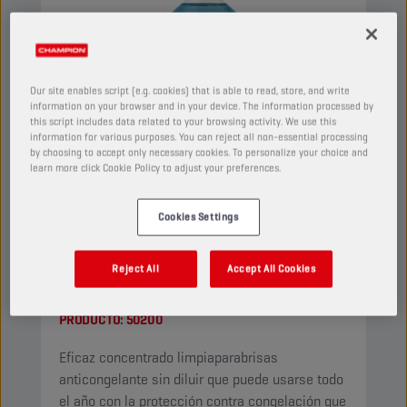
Our site enables script (e.g. cookies) that is able to read, store, and write
information on your browser and in your device. The information processed by
this script includes data related to your browsing activity. We use this
information for various purposes. You can reject all non-essential processing
by choosing to accept only necessary cookies. To personalize your choice and
learn more click Cookie Policy to adjust your preferences.
Cookies Settings
CHAMPION
WINDSCREEN
Reject All
Accept All Cookies
CONCENTRATE
PRODUCTO:
50200
Eficaz concentrado limpiaparabrisas
anticongelante sin diluir que puede usarse todo
el año con la protección contra congelación que