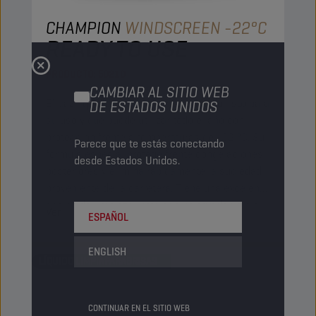
CHAMPION
WINDSCREEN -22°C
READY TO USE
PRODUCTO:
50210
CAMBIAR AL SITIO WEB
Eficaz líquido limpiaparabrisas diluido listo para
DE ESTADOS UNIDOS
su uso y que puede utilizar todo el año con
protección frente a temperaturas de -22 ºC. Su
Parece que te estás conectando
fórmula especial protege frente congelaciones
desde Estados Unidos.
posteriores y elimina rápidamente la suciedad
proveniente de la carretera. Tiene una excelente
acción de limpieza junto con un agradable olor
Ver
ESPAÑOL
cítrico.
ENGLISH
LÍQUIDO LIMPIAPARABRISAS
CONTINUAR EN EL SITIO WEB