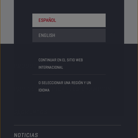
grasientos y asfálticos.
Ver
ESPAÑOL
1
de
1
Volver
ENGLISH
Resultados
arriba
CONTINUAR EN EL SITIO WEB
PRODUCTOS
INTERNACIONAL
O SELECCIONAR UNA REGIÓN Y UN
POR QUÉ LUBRICANTES CHAMPION
Automóvil
IDIOMA
Camiones y autobuses
SEGMENTOS
Acerca de nosotros
Vehículo pesado
Technology
Agricultura
NOTICIAS
Automóvil