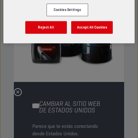
Cookies Settings
Reject All
Accept All Cookies
CHAMPION
COLDCLEANER
PRODUCTO:
5002
CAMBIAR AL SITIO WEB
DE ESTADOS UNIDOS
Disolvente de limpieza a base de disolvente
alifático, emulgentes y tensioactivos. Es
emulsionable en agua y apto para la
Parece que te estás conectando
eliminación de contaminantes aceitosos,
desde Estados Unidos.