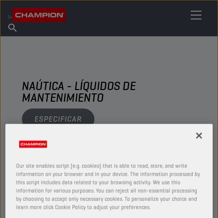
ENCUENTRA TU LUBRICANTE
Encuentra un punto de venta
Acerca de champion
Productos
español
Noticias
NAÚTICA - LÍQUIDOS DE
MANTENIMIENTO
ESPECIFICAR
VER
Our site enables script (e.g. cookies) that is able to read, store, and write
information on your browser and in your device. The information processed by
LÍQUIDOS DE MANTENIMIENTO
this script includes data related to your browsing activity. We use this
information for various purposes. You can reject all non-essential processing
by choosing to accept only necessary cookies. To personalize your choice and
learn more click Cookie Policy to adjust your preferences.