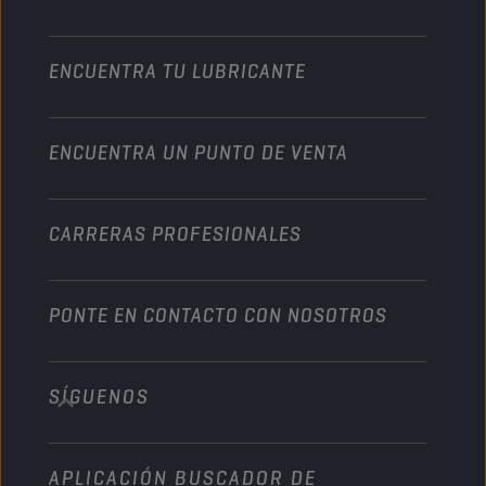
Colaboraciones en deportes de motor
Jardinería
Motocicleta
Un impulso para su empresa
Motocicleta y vehículo todoterreno
ENCUENTRA TU LUBRICANTE
Servicio pesado
Conviértete en un distribuidor
Industria
ENCUENTRA UN PUNTO DE VENTA
Naútica
Otros
CARRERAS PROFESIONALES
PONTE EN CONTACTO CON NOSOTROS
SÍGUENOS
info@championlubes.com
+32 3 870 00 20
APLICACIÓN BUSCADOR DE