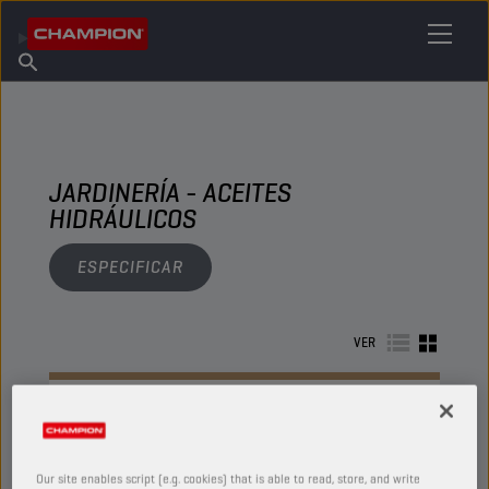
ENCUENTRA TU LUBRICANTE
Encuentra un punto de venta
Acerca de champion
Productos
español
Noticias
JARDINERÍA - ACEITES
HIDRÁULICOS
ESPECIFICAR
VER
ACEITES HIDRÁULICOS
Our site enables script (e.g. cookies) that is able to read, store, and write