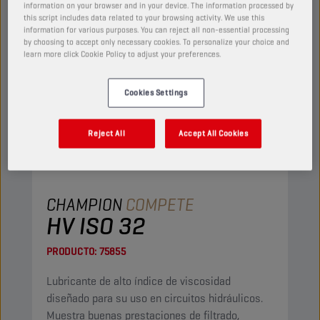
information on your browser and in your device. The information processed by
this script includes data related to your browsing activity. We use this
information for various purposes. You can reject all non-essential processing
by choosing to accept only necessary cookies. To personalize your choice and
learn more click Cookie Policy to adjust your preferences.
Cookies Settings
Reject All
Accept All Cookies
CHAMPION
COMPETE
HV ISO 32
PRODUCTO:
75855
Lubricante de alto índice de viscosidad
diseñado para su uso en circuitos hidráulicos.
Muestra buenas prestaciones de filtrado,