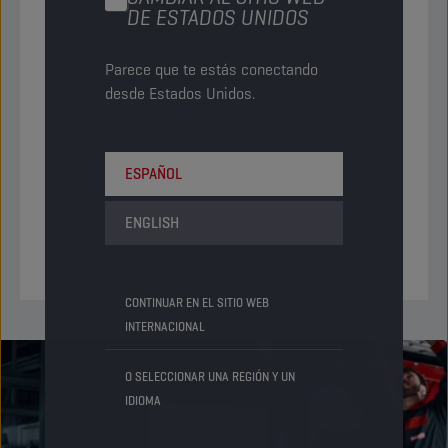
trabajos de mantenimiento de las transmisiones
DE ESTADOS UNIDOS
automáticas se están convirtiendo en una parte
esencial del trabajo en los talleres
Parece que te estás conectando
independientes.
desde Estados Unidos.
Habla con nuestro equipo sobre la creciente
demanda de mantenimiento de transmisiones
automáticas y benefíciate del potencial de
ESPAÑOL
crecimiento en este sector.
ENGLISH
HABLA CON EL EQUIPO
CONTINUAR EN EL SITIO WEB
INTERNACIONAL
O SELECCIONAR UNA REGIÓN Y UN
IDIOMA