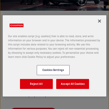
UN MERCADO EN CRECIMIENTO
Cada vez más vehículos se venden con
transmisiones automáticas, ¿está tu taller
preparado para ofrecerles mantenimiento?
Our site enables script (e.g. cookies) that is able to read, store, and write
information on your browser and in your device. The information processed by
El mercado evoluciona con rapidez, y con él los retos. El
this script includes data related to your browsing activity. We use this
aumento de popularidad de las transmisiones
information for various purposes. You can reject all non-essential processing
by choosing to accept only necessary cookies. To personalize your choice and
automáticas y de la demanda de vehículos no europeos
learn more click Cookie Policy to adjust your preferences.
obliga a los talleres a almacenar una gama de aceites
cada vez más amplia. Para ofrecer mantenimiento a
Cookies Settings
una flota que se está haciendo tan diversificada, la
gestión óptima de ATF es clave.
Champion ofrece los
fluidos que te permitirán proporcionar un
Reject All
Accept All Cookies
mantenimiento óptimo a todos los vehículos
modernos que pasen por tu taller.