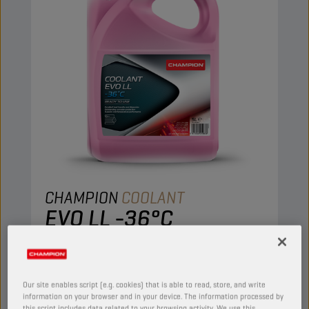
CHAMPION
COOLANT
EVO LL -36°C
PRODUCTO:
50154
Refrigerante de alto rendimiento listo para usar
Our site enables script (e.g. cookies) that is able to read, store, and write
con base de etilenglicol y tecnología de
information on your browser and in your device. The information processed by
protección contra la corrosión PSi-OAT de
this script includes data related to your browsing activity. We use this