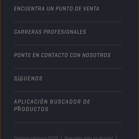
ENCUENTRA UN PUNTO DE VENTA
Naútica
Otros
CARRERAS PROFESIONALES
PONTE EN CONTACTO CON NOSOTROS
SÍGUENOS
info@championlubes.com
+32 3 870 00 20
APLICACIÓN BUSCADOR DE
Georges Gilliotstraat, 52 2620 Hemiksem
PRODUCTOS
Belgium
Champion Lubricants ©2025
Reservados todos los derechos