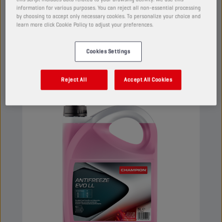
última generación para los modernos motores
information for various purposes. You can reject all non-essential processing
by choosing to accept only necessary cookies. To personalize your choice and
de alto rendimiento. Este refrigerante G12 evo
learn more click Cookie Policy to adjust your preferences.
se puede utilizar en aplicaciones G13, G12++,
G12+ y G11.
Ver
Cookies Settings
Reject All
Accept All Cookies
LÍQUIDO REFRIGERANTE