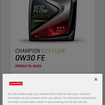
CHAMPION
ECO FLOW
0W30 FE
PRODUCTO:
14105
Aceite completamente sintético para motores
de última generación. Ofrece excelente fluidez
que asegura la lubricación inmediatamente
después del arranque. Dada su baja viscosidad,
Our site enables script (e.g. cookies) that is able to read, store, and write
ayuda a ahorrar combustible.
information on your browser and in your device. The information processed by
this script includes data related to your browsing activity. We use this