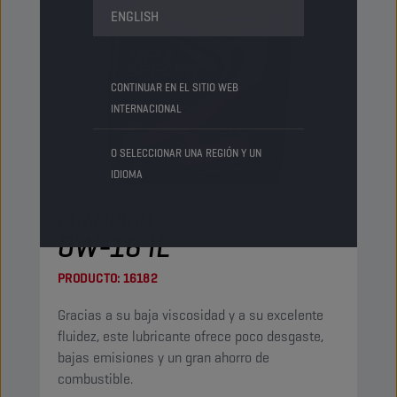
ENGLISH
CONTINUAR EN EL SITIO WEB
INTERNACIONAL
O SELECCIONAR UNA REGIÓN Y UN
IDIOMA
CHAMPION
OEM SPECIFIC
0W-16 IL
PRODUCTO:
16182
Gracias a su baja viscosidad y a su excelente
fluidez, este lubricante ofrece poco desgaste,
bajas emisiones y un gran ahorro de
combustible.