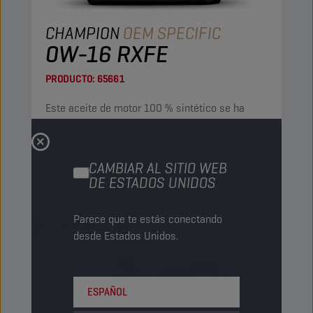
CHAMPION
OEM SPECIFIC
0W-16 RXFE
PRODUCTO:
65661
Este aceite de motor 100 % sintético se ha
desarrollado específicamente para los motores
de gasolina Renault que deben cumplir con
Renault AN2022.
CAMBIAR AL SITIO WEB
DE ESTADOS UNIDOS
Ver
Parece que te estás conectando
ACEITES DE MOTOR
desde Estados Unidos.
ESPAÑOL