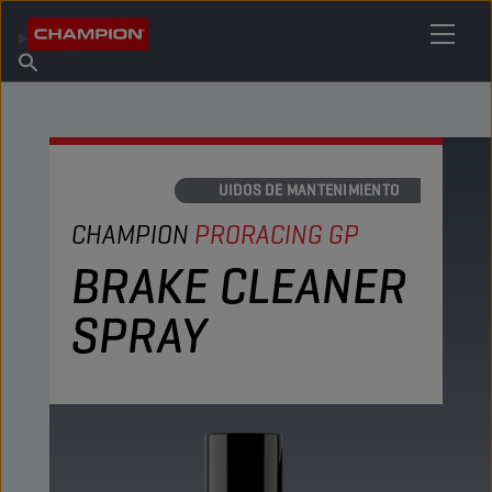
ENCUENTRA TU LUBRICANTE
Encuentra un punto de venta
Acerca de champion
Productos
español
Noticias
LÍQUIDOS DE MANTENIMIENTO
CHAMPION
PRORACING GP
BRAKE CLEANER
SPRAY