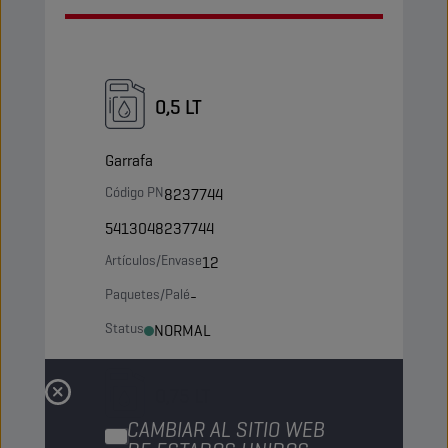
0,5 LT
Garrafa
Código PN
8237744
5413048237744
Artículos/Envase
12
Paquetes/Palé
-
Status
NORMAL
0,75 LT
CAMBIAR AL SITIO WEB