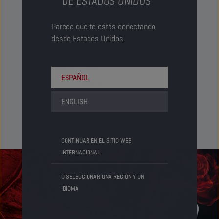
DE ESTADOS UNIDOS
Lata de aerosol
Código PN
8237843
Parece que te estás conectando
5413048237843
desde Estados Unidos.
Artículos/Envase
12
Paquetes/Palé
-
ESPAÑOL
Status
NORMAL
ENGLISH
CONTINUAR EN EL SITIO WEB
INTERNACIONAL
O SELECCIONAR UNA REGIÓN Y UN
IDIOMA