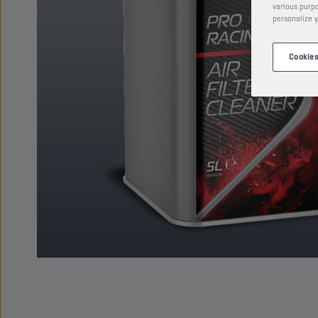
various purpo
personalize y
Cookies