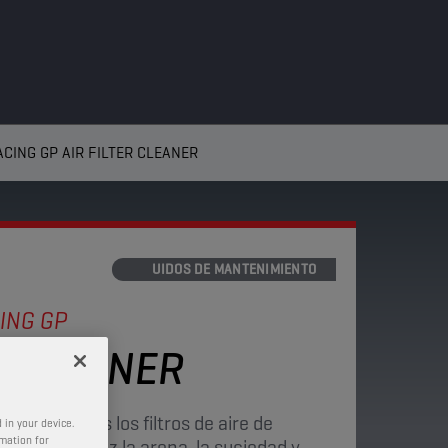
CING GP AIR FILTER CLEANER
LÍQUIDOS DE MANTENIMIENTO
ING GP
R CLEANER
eal para todos los filtros de aire de
 in your device.
rmation for
forma eficaz la arena, la suciedad y