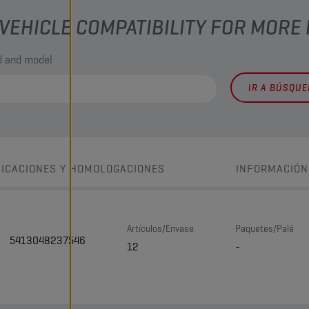
VEHICLE COMPATIBILITY FOR MORE
nd and model
IR A BÚSQU
FICACIONES Y HOMOLOGACIONES
INFORMACIÓN
Artículos/Envase
Paquetes/Palé
5413048237546
12
-