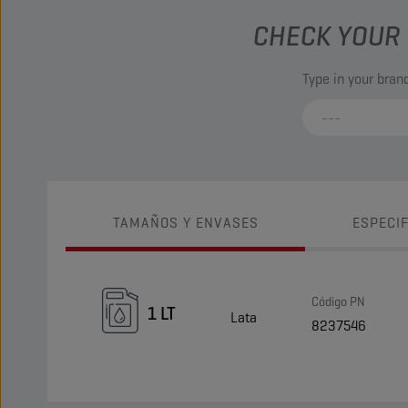
CHECK YOUR 
Type in your bra
TAMAÑOS Y ENVASES
ESPECI
Código PN
1 LT
Lata
8237546