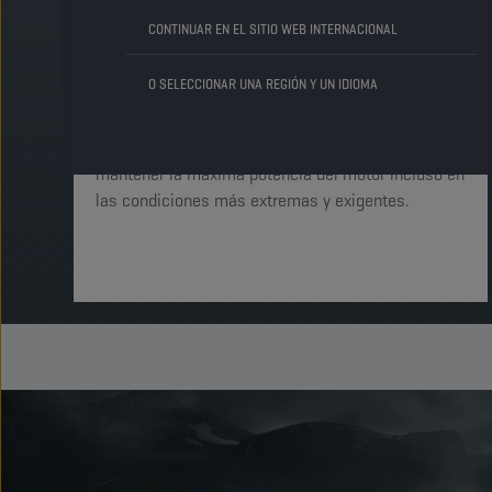
escudo protector
CONTINUAR EN EL SITIO WEB INTERNACIONAL
Las diferentes capas de aditivos químicos que
incluyen los lubricantes Champion forman al
O SELECCIONAR UNA REGIÓN Y UN IDIOMA
instante un escudo protector alrededor de las
piezas del motor. Esto crea una resistente película
de aceite en todo momento, lo que permite
mantener la máxima potencia del motor incluso en
las condiciones más extremas y exigentes.