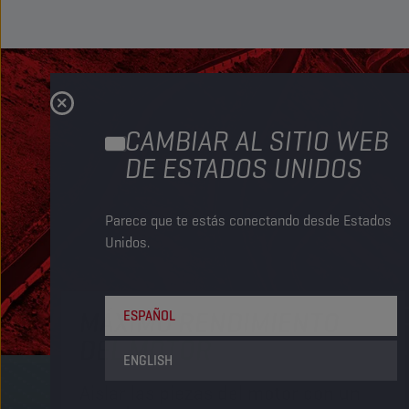
CAMBIAR AL SITIO WEB
DE ESTADOS UNIDOS
Parece que te estás conectando desde Estados
Unidos.
MÁXIMO RENDIMIENTO
ESPAÑOL
DEL MOTOR
ENGLISH
Aislar las piezas del motor con un