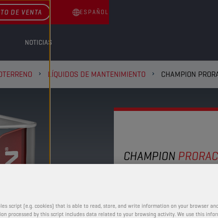
TO DE VENTA
ESPAÑOL
NOTICIAS
DOTERRENO
LÍQUIDOS DE MANTENIMIENTO
CHAMPION PRORA
CHAMPION
PRORAC
AIR FILTE
Es el líquido limpiador id
les script (e.g. cookies) that is able to read, store, and write information on your browser and
on processed by this script includes data related to your browsing activity. We use this info
gomaespuma. Elimina de 