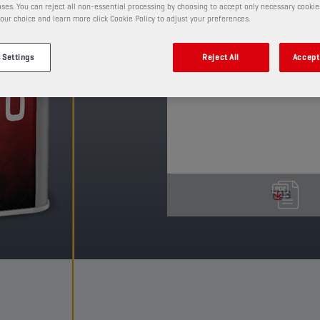
ses. You can reject all non-essential processing by choosing to accept only necessary cookie
otras partículas potenc
our choice and learn more click Cookie Policy to adjust your preferences.
la capacidad de filtració
PRODUCTO: 55508
 Settings
Reject All
Accept 
Ver tamaños y envases dispo
TDS