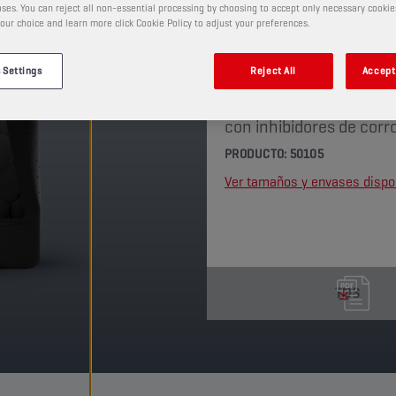
ses. You can reject all non-essential processing by choosing to accept only necessary cookie
CHAMPION
PROPULSE 
our choice and learn more click Cookie Policy to adjust your preferences.
 Settings
Reject All
Accept 
Este refrigerante de mo
de primera calidad comb
con inhibidores de corro
PRODUCTO: 50105
Ver tamaños y envases dispo
TDS