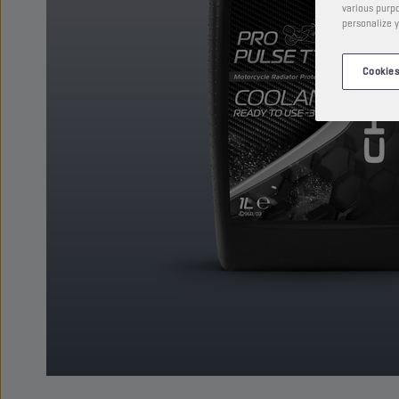
various purpo
personalize y
Cookies