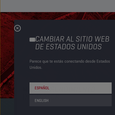
CAMBIAR AL SITIO WEB
DE ESTADOS UNIDOS
Parece que te estás conectando desde Estados
Unidos.
MÁXIMO RENDIMIENTO
ESPAÑOL
DEL MOTOR
ENGLISH
Aislar las piezas del motor con un
escudo protector