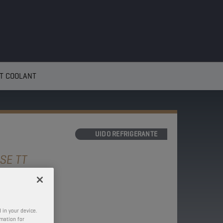
T COOLANT
LÍQUIDO REFRIGERANTE
SE TT
 in your device.
rmation for