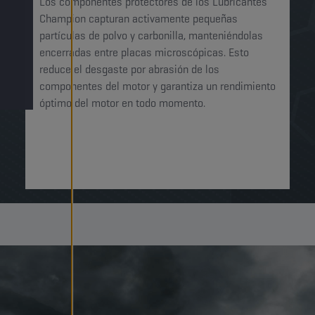
Los componentes protectores de los Lubricantes
Champion capturan activamente pequeñas
partículas de polvo y carbonilla, manteniéndolas
encerradas entre placas microscópicas. Esto
reduce el desgaste por abrasión de los
componentes del motor y garantiza un rendimiento
óptimo del motor en todo momento.