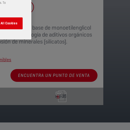
s. To
TT
COOLANT
All Cookies
tor "Lobrid" a base de monoetilenglicol
ina la tecnología de aditivos orgánicos
sión de minerales (silicatos).
nibles
ENCUENTRA UN PUNTO DE VENTA
MSDS