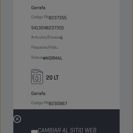
Garrafa
Código PN
8237355
5413048237355
Artículos/Envase
4
Paquetes/Palé
-
Status
NORMAL
20 LT
Garrafa
Código PN
8230967
5413048230967
Artículos/Envase
-
CAMBIAR AL SITIO WEB