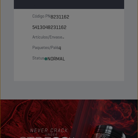
Barril
Código PN
8231162
5413048231162
Artículos/Envase
-
Paquetes/Palé
4
Status
NORMAL