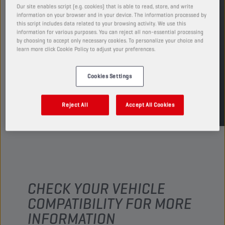
Our site enables script (e.g. cookies) that is able to read, store, and write
PRODUCTO: 29170
information on your browser and in your device. The information processed by
this script includes data related to your browsing activity. We use this
Ver tamaños y envases disponibles
information for various purposes. You can reject all non-essential processing
by choosing to accept only necessary cookies. To personalize your choice and
learn more click Cookie Policy to adjust your preferences.
ENCUENTRA UN PUNTO DE VENTA
Cookies Settings
TDS
MSDS
Reject All
Accept All Cookies
CHECK YOUR VEHICLE
COMPATIBILITY FOR MORE
INFORMATION