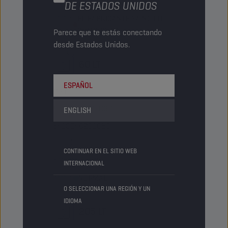
Paquetes/Palé
45
DE ESTADOS UNIDOS
Status
EL FABRICANTE YA NO LO
SUMINISTRA
Parece que te estás conectando
desde Estados Unidos.
60 LT
ESPAÑOL
Barril
Código PN
8231063
ENGLISH
5413048231063
Artículos/Envase
-
CONTINUAR EN EL SITIO WEB
Paquetes/Palé
9
INTERNACIONAL
Status
NORMAL
O SELECCIONAR UNA REGIÓN Y UN
IDIOMA
205 LT