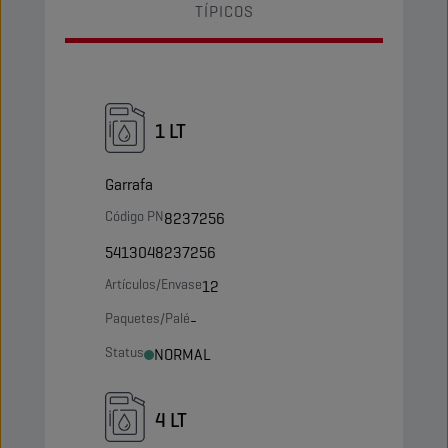
TÍPICOS
1 LT
Garrafa
Código PN
8237256
5413048237256
Artículos/Envase
12
Paquetes/Palé
-
Status
NORMAL
4 LT