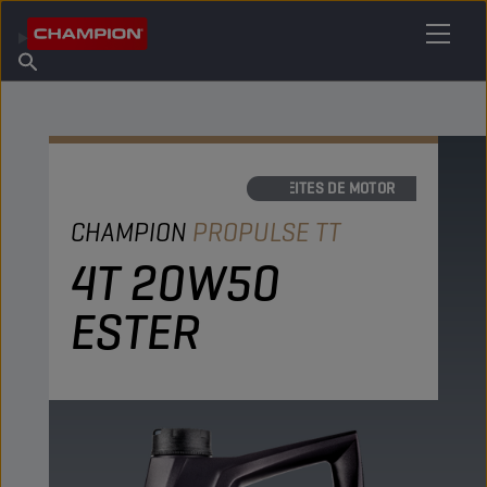
ENCUENTRA TU LUBRICANTE
Encuentra un punto de venta
Acerca de champion
Productos
español
Noticias
ACEITES DE MOTOR
CHAMPION
PROPULSE TT
4T 20W50
ESTER