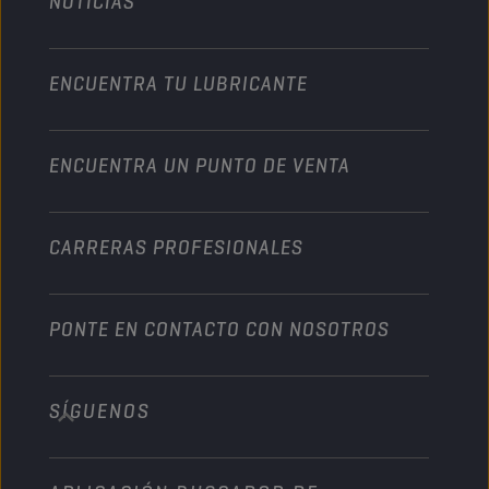
NOTICIAS
Automóvil
Colaboraciones en deportes de motor
Jardinería
Motocicleta
Un impulso para su empresa
Motocicleta y vehículo todoterreno
ENCUENTRA TU LUBRICANTE
Servicio pesado
Conviértete en un distribuidor
Industria
ENCUENTRA UN PUNTO DE VENTA
Naútica
Otros
CARRERAS PROFESIONALES
PONTE EN CONTACTO CON NOSOTROS
SÍGUENOS
info@championlubes.com
+32 3 870 00 20