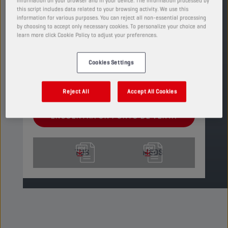
information on your browser and in your device. The information processed by
engranajes hipoides.
this script includes data related to your browsing activity. We use this
information for various purposes. You can reject all non-essential processing
PRODUCTO: 3354
by choosing to accept only necessary cookies. To personalize your choice and
learn more click Cookie Policy to adjust your preferences.
Ver tamaños y envases disponibles
SUSTITUYE
Cookies Settings
CHAMPION
OEM SPECIFIC
80W90 LS GL 5
Reject All
Accept All Cookies
ENCUENTRA UN PUNTO DE VENTA
TDS
MSDS