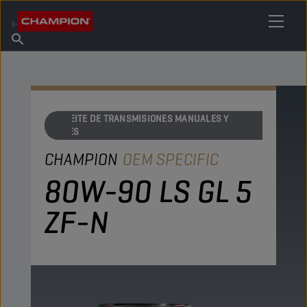
ENCUENTRA TU LUBRICANTE
Encuentra un punto de venta
Acerca de champion
Productos
español
Noticias
ACEITE DE TRANSMISIONES MANUALES Y
EJES
CHAMPION
OEM SPECIFIC
80W-90 LS GL 5
ZF-N