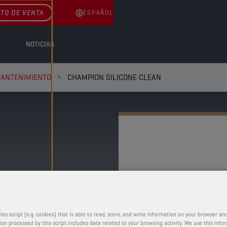
TO DE VENTA
ESPAÑOL
NOTICIAS
MANTENIMIENTO
CHAMPION SILICONE CLEAN
CHAMPION
SILICON
CLEAN
les script (e.g. cookies) that is able to read, store, and write information on your browser and
on processed by this script includes data related to your browsing activity. We use this info