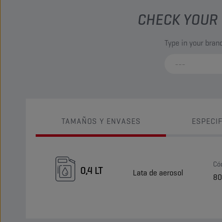
CHECK YOUR 
Type in your bra
TAMAÑOS Y ENVASES
ESPECI
Có
0,4 LT
Lata de aerosol
80