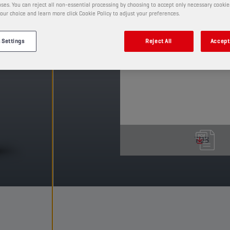
Este producto pule y revi
ses. You can reject all non-essential processing by choosing to accept only necessary cookie
carenado, asiento, salp
our choice and learn more click Cookie Policy to adjust your preferences.
PRODUCTO: 55544
 Settings
Reject All
Accept 
Ver tamaños y envases dispo
TDS