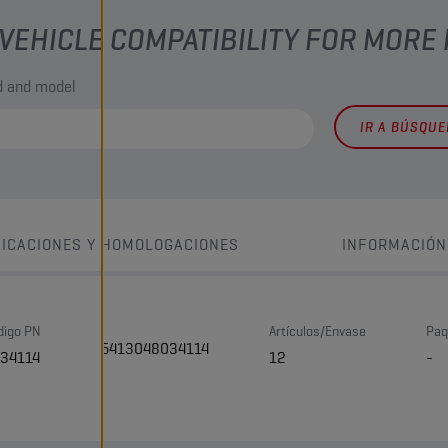
VEHICLE COMPATIBILITY FOR MORE
nd and model
IR A BÚSQU
FICACIONES Y HOMOLOGACIONES
INFORMACIÓN
digo PN
Artículos/Envase
Paq
5413048034114
34114
12
-