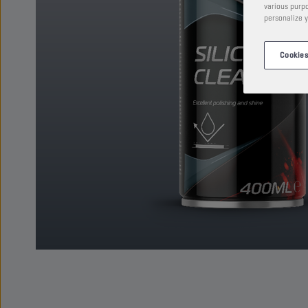
various purpo
personalize y
Cookies