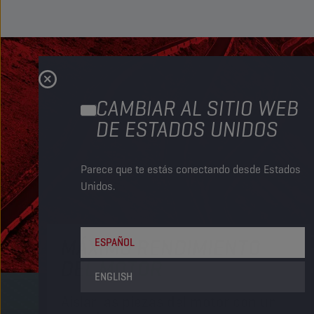
CAMBIAR AL SITIO WEB
DE ESTADOS UNIDOS
Parece que te estás conectando desde Estados
Unidos.
MÁXIMO RENDIMIENTO
ESPAÑOL
DEL MOTOR
ENGLISH
Aislar las piezas del motor con un