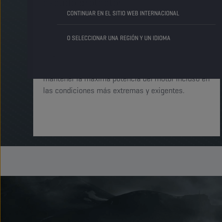
escudo protector
CONTINUAR EN EL SITIO WEB INTERNACIONAL
Las diferentes capas de aditivos químicos que
incluyen los lubricantes Champion forman al
O SELECCIONAR UNA REGIÓN Y UN IDIOMA
instante un escudo protector alrededor de las
piezas del motor. Esto crea una resistente película
de aceite en todo momento, lo que permite
mantener la máxima potencia del motor incluso en
las condiciones más extremas y exigentes.