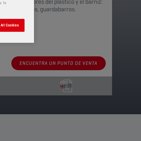
taliza los colores del plástico y el barniz:
s. To
icadero, ruedas, guardabarros.
All Cookies
nibles
ENCUENTRA UN PUNTO DE VENTA
MSDS