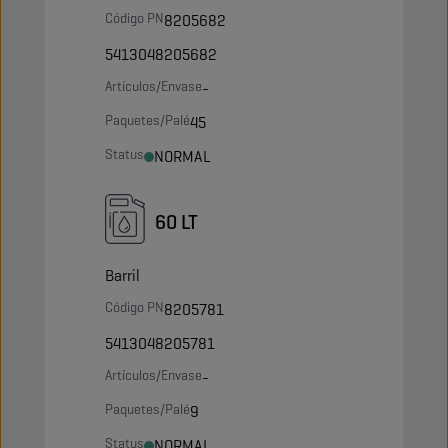
Código PN
8205682
5413048205682
Artículos/Envase
-
Paquetes/Palé
45
Status
NORMAL
60 LT
Barril
Código PN
8205781
5413048205781
Artículos/Envase
-
Paquetes/Palé
9
Status
NORMAL