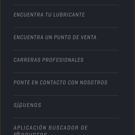
Motocicleta
Un impulso para su empresa
Motocicleta y vehículo todoterreno
ENCUENTRA TU LUBRICANTE
Servicio pesado
Conviértete en un distribuidor
Industria
ENCUENTRA UN PUNTO DE VENTA
Naútica
Otros
CARRERAS PROFESIONALES
PONTE EN CONTACTO CON NOSOTROS
SÍGUENOS
info@championlubes.com
+32 3 870 00 20
APLICACIÓN BUSCADOR DE
Georges Gilliotstraat, 52 2620 Hemiksem
PRODUCTOS