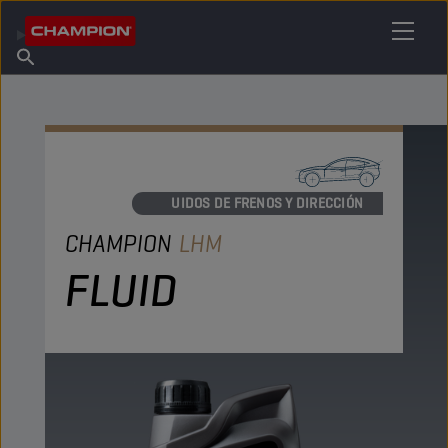
ENCUENTRA TU LUBRICANTE
Encuentra un punto de venta
Acerca de champion
Productos
español
Noticias
LÍQUIDOS DE FRENOS Y DIRECCIÓN
CHAMPION
LHM
FLUID