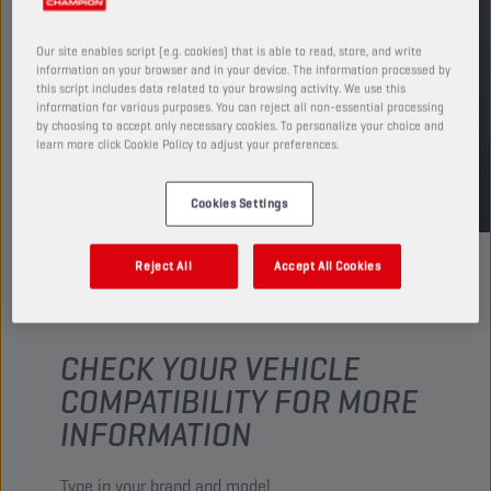
Ver tamaños y envases disponibles
Our site enables script (e.g. cookies) that is able to read, store, and write
information on your browser and in your device. The information processed by
ENCUENTRA UN PUNTO DE VENTA
this script includes data related to your browsing activity. We use this
information for various purposes. You can reject all non-essential processing
by choosing to accept only necessary cookies. To personalize your choice and
learn more click Cookie Policy to adjust your preferences.
TDS
MSDS
Cookies Settings
Reject All
Accept All Cookies
CHECK YOUR VEHICLE
COMPATIBILITY FOR MORE
INFORMATION
Type in your brand and model