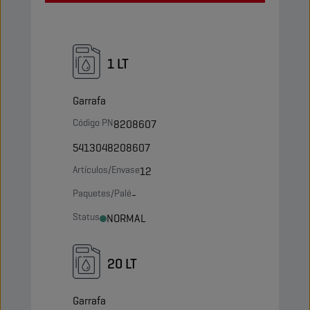
1 LT
Garrafa
Código PN
8208607
5413048208607
Artículos/Envase
12
Paquetes/Palé
-
Status
NORMAL
20 LT
Garrafa