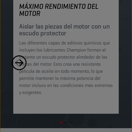
MÁXIMO RENDIMIENTO DEL
M
MOTOR
P
p
Aislar las piezas del motor con un
escudo protector
Lo
Las diferentes capas de aditivos químicos que
Lu
incluyen los lubricantes Champion forman al
pe
instante un escudo protector alrededor de las
ma
piezas del motor. Esto crea una resistente
mi
película de aceite en todo momento, lo que
ab
permite mantener la máxima potencia del
ga
motor incluso en las condiciones más extremas
t
y exigentes.