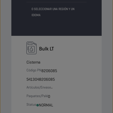
5413048205989
O SELECCIONAR UNA REGIÓN Y UN
Artículos/Envase
-
IDIOMA
Paquetes/Palé
1
Status
NORMAL
Bulk LT
Cisterna
Código PN
8206085
5413048206085
Artículos/Envase
-
Paquetes/Palé
0
Status
NORMAL