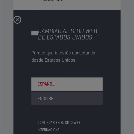
205 LT
CAMBIAR AL SITIO WEB
Barril
DE ESTADOS UNIDOS
Código PN
8205880
Parece que te estás conectando
5413048205880
desde Estados Unidos.
Artículos/Envase
-
Paquetes/Palé
4
ESPAÑOL
Status
NORMAL
ENGLISH
1000 LT
IBC
CONTINUAR EN EL SITIO WEB
INTERNACIONAL
Código PN
8205989