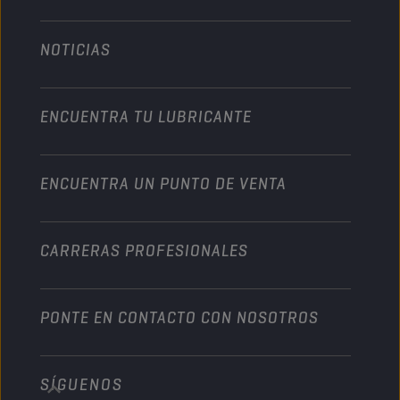
Technology
Agricultura
NOTICIAS
Automóvil
Colaboraciones en deportes de motor
Jardinería
Motocicleta
Un impulso para su empresa
Motocicleta y vehículo todoterreno
ENCUENTRA TU LUBRICANTE
Servicio pesado
Conviértete en un distribuidor
Industria
ENCUENTRA UN PUNTO DE VENTA
Naútica
Otros
CARRERAS PROFESIONALES
PONTE EN CONTACTO CON NOSOTROS
SÍGUENOS
info@championlubes.com