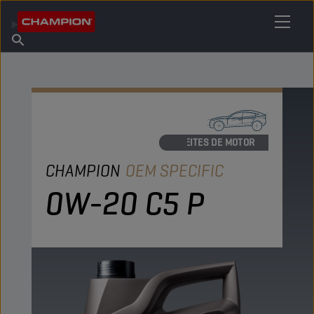
ENCUENTRA TU LUBRICANTE
Encuentra un punto de venta
Acerca de champion
Productos
español
Noticias
ACEITES DE MOTOR
CHAMPION
OEM SPECIFIC
0W-20 C5 P