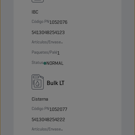
IBC
Código PN
1052076
5413048254123
Artículos/Envase
-
Paquetes/Palé
1
Status
NORMAL
Bulk LT
Cisterna
Código PN
1052077
5413048254222
Artículos/Envase
-