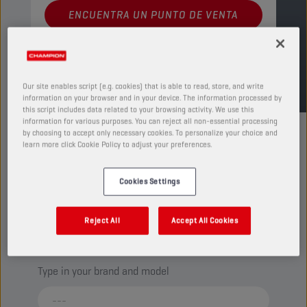
ENCUENTRA UN PUNTO DE VENTA
TDS
MSDS
Our site enables script (e.g. cookies) that is able to read, store, and write
information on your browser and in your device. The information processed by
this script includes data related to your browsing activity. We use this
information for various purposes. You can reject all non-essential processing
by choosing to accept only necessary cookies. To personalize your choice and
learn more click Cookie Policy to adjust your preferences.
Cookies Settings
CHECK YOUR VEHICLE
COMPATIBILITY FOR MORE
Reject All
Accept All Cookies
INFORMATION
Type in your brand and model