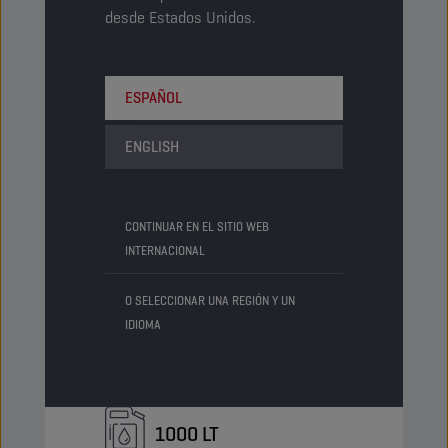
Artículos/Envase
-
desde Estados Unidos.
Paquetes/Palé
9
Status
NORMAL
ESPAÑOL
205 LT
ENGLISH
Barril
CONTINUAR EN EL SITIO WEB
Código PN
1052075
INTERNACIONAL
5413048254024
Artículos/Envase
-
O SELECCIONAR UNA REGIÓN Y UN
IDIOMA
Paquetes/Palé
4
Status
NORMAL
1000 LT