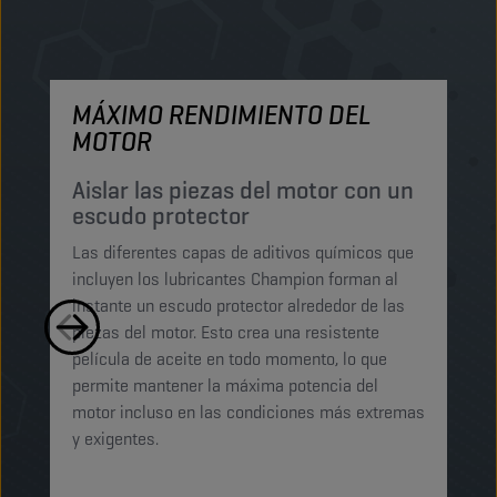
MÁXIMO RENDIMIENTO DEL
M
MOTOR
P
p
Aislar las piezas del motor con un
escudo protector
Lo
Las diferentes capas de aditivos químicos que
Lu
incluyen los lubricantes Champion forman al
pe
instante un escudo protector alrededor de las
ma
piezas del motor. Esto crea una resistente
mi
película de aceite en todo momento, lo que
ab
permite mantener la máxima potencia del
ga
motor incluso en las condiciones más extremas
t
y exigentes.