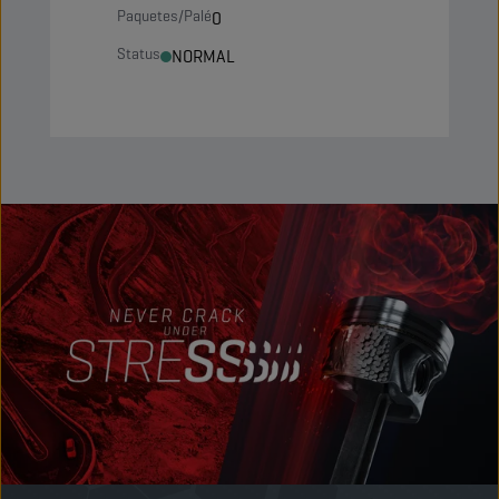
Paquetes/Palé
0
Status
NORMAL