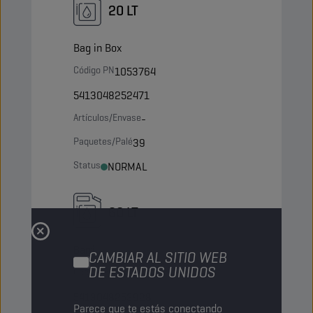
20 LT
Bag in Box
Código PN
1053764
5413048252471
Artículos/Envase
-
Paquetes/Palé
39
Status
NORMAL
60 LT
Barril
CAMBIAR AL SITIO WEB
DE ESTADOS UNIDOS
Código PN
1052074
5413048253928
Parece que te estás conectando