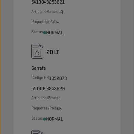
5413048253621
Artículos/Envase
4
Paquetes/Palé
-
Status
NORMAL
20 LT
Garrafa
Código PN
1052073
5413048253829
Artículos/Envase
-
Paquetes/Palé
45
Status
NORMAL