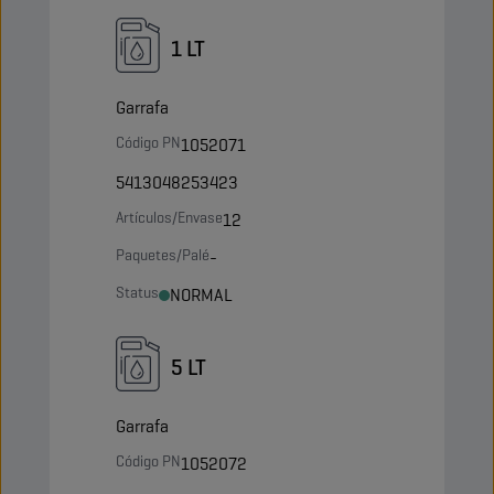
1 LT
Garrafa
Código PN
1052071
5413048253423
Artículos/Envase
12
Paquetes/Palé
-
Status
NORMAL
5 LT
Garrafa
Código PN
1052072