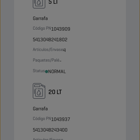
5 LT
Garrafa
Código PN
1043909
5413048241802
Artículos/Envase
4
Paquetes/Palé
-
Status
NORMAL
20 LT
Garrafa
Código PN
1043937
5413048243400
Artículos/Envase