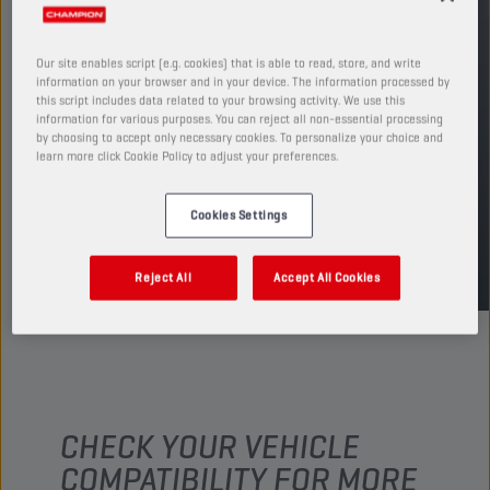
póngase en contacto con su representante de
ventas local para obtener más información.
PRODUCTO: 75614
Our site enables script (e.g. cookies) that is able to read, store, and write
information on your browser and in your device. The information processed by
Ver tamaños y envases disponibles
this script includes data related to your browsing activity. We use this
information for various purposes. You can reject all non-essential processing
by choosing to accept only necessary cookies. To personalize your choice and
ENCUENTRA UN PUNTO DE VENTA
learn more click Cookie Policy to adjust your preferences.
Cookies Settings
TDS
MSDS
Reject All
Accept All Cookies
CHECK YOUR VEHICLE
COMPATIBILITY FOR MORE