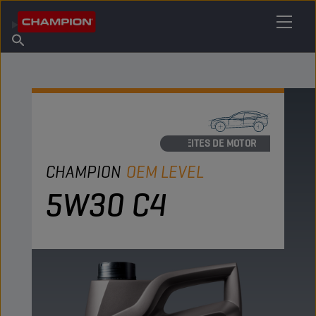
ENCUENTRA TU LUBRICANTE
Encuentra un punto de venta
Acerca de champion
Productos
español
Noticias
ACEITES DE MOTOR
CHAMPION
OEM LEVEL
5W30 C4