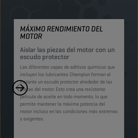
MÁXIMO RENDIMIENTO DEL
M
MOTOR
P
p
Aislar las piezas del motor con un
escudo protector
Lo
Las diferentes capas de aditivos químicos que
Lu
incluyen los lubricantes Champion forman al
pe
instante un escudo protector alrededor de las
ma
piezas del motor. Esto crea una resistente
mi
película de aceite en todo momento, lo que
ab
permite mantener la máxima potencia del
ga
motor incluso en las condiciones más extremas
t
y exigentes.