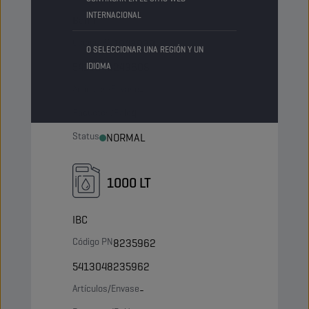
INTERNACIONAL
Barril
Código PN
1043939
O SELECCIONAR UNA REGIÓN Y UN
5413048243608
IDIOMA
Artículos/Envase
-
Paquetes/Palé
4
Status
NORMAL
1000 LT
IBC
Código PN
8235962
5413048235962
Artículos/Envase
-