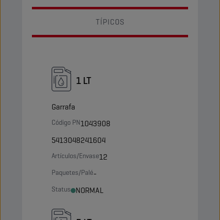
TÍPICOS
1 LT
Garrafa
Código PN
1043908
5413048241604
Artículos/Envase
12
Paquetes/Palé
-
Status
NORMAL