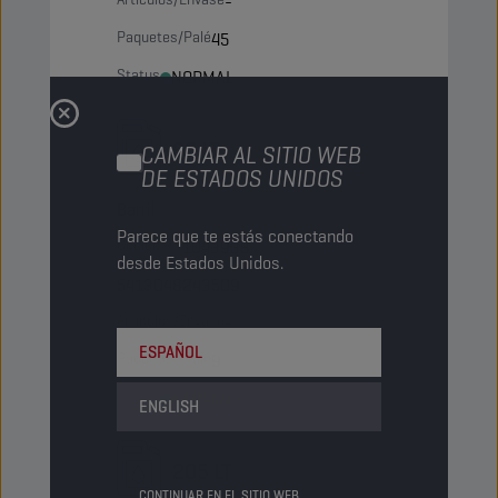
-
Paquetes/Palé
45
Status
NORMAL
60 LT
CAMBIAR AL SITIO WEB
DE ESTADOS UNIDOS
Barril
Parece que te estás conectando
Código PN
1043938
desde Estados Unidos.
5413048243509
Artículos/Envase
-
ESPAÑOL
Paquetes/Palé
9
Status
NORMAL
ENGLISH
205 LT
CONTINUAR EN EL SITIO WEB