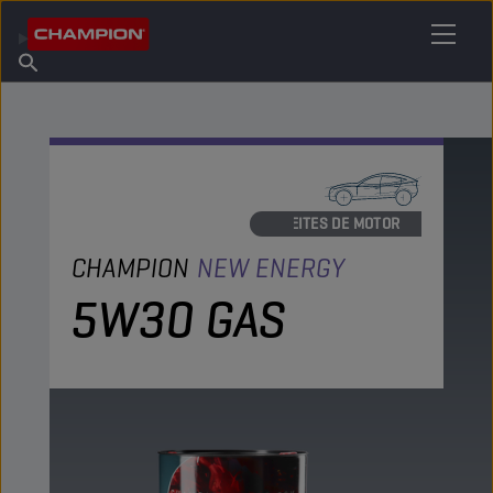
ENCUENTRA TU LUBRICANTE
Encuentra un punto de venta
Acerca de champion
Productos
español
Noticias
ACEITES DE MOTOR
CHAMPION
NEW ENERGY
5W30 GAS