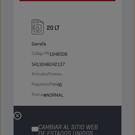
20 LT
Garrafa
Código PN
1048506
5413048242137
Artículos/Envase
-
Paquetes/Palé
45
Status
NORMAL
205 LT
CAMBIAR AL SITIO WEB
Barril
DE ESTADOS UNIDOS