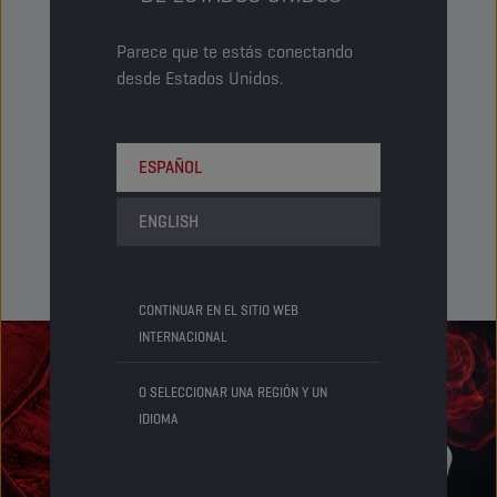
Código PN
1048507
Parece que te estás conectando
5413048242236
desde Estados Unidos.
Artículos/Envase
-
Paquetes/Palé
4
ESPAÑOL
Status
NORMAL
ENGLISH
CONTINUAR EN EL SITIO WEB
INTERNACIONAL
O SELECCIONAR UNA REGIÓN Y UN
IDIOMA