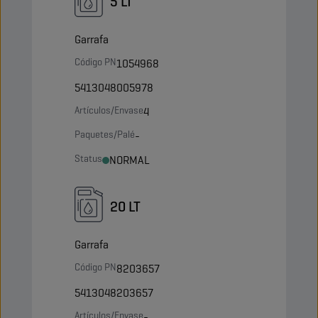
5 LT
Garrafa
Código PN
1054968
5413048005978
Artículos/Envase
4
Paquetes/Palé
-
Status
NORMAL
20 LT
Garrafa
Código PN
8203657
5413048203657
Artículos/Envase
-