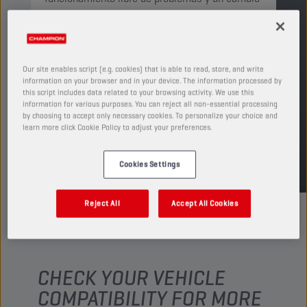
de marchas suave.
PRODUCTO: 3012
Ver tamaños y envases disponibles
Our site enables script (e.g. cookies) that is able to read, store, and write
information on your browser and in your device. The information processed by
this script includes data related to your browsing activity. We use this
ENCUENTRA UN PUNTO DE VENTA
information for various purposes. You can reject all non-essential processing
by choosing to accept only necessary cookies. To personalize your choice and
learn more click Cookie Policy to adjust your preferences.
TDS
MSDS
Cookies Settings
Reject All
Accept All Cookies
CHECK YOUR VEHICLE
COMPATIBILITY FOR MORE