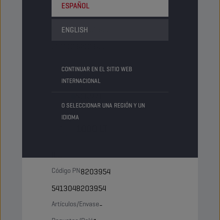
ESPAÑOL
Barril
Código PN
8203855
ENGLISH
5413048203855
Artículos/Envase
-
CONTINUAR EN EL SITIO WEB
Paquetes/Palé
4
INTERNACIONAL
Status
NORMAL
O SELECCIONAR UNA REGIÓN Y UN
IDIOMA
1000 LT
IBC
Código PN
8203954
5413048203954
Artículos/Envase
-