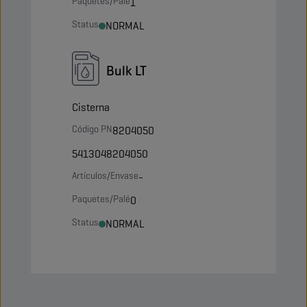
Paquetes/Palé
1
Status
NORMAL
Bulk LT
Cisterna
Código PN
8204050
5413048204050
Artículos/Envase
-
Paquetes/Palé
0
Status
NORMAL