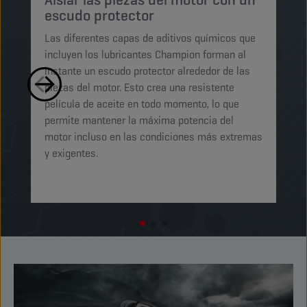
escudo protector
Lo
Las diferentes capas de aditivos químicos que
Lu
incluyen los lubricantes Champion forman al
pe
instante un escudo protector alrededor de las
ma
piezas del motor. Esto crea una resistente
mi
película de aceite en todo momento, lo que
ab
permite mantener la máxima potencia del
ga
motor incluso en las condiciones más extremas
t
y exigentes.