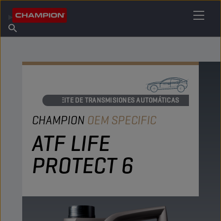
ENCUENTRA TU LUBRICANTE
Encuentra un punto de venta
Acerca de champion
Productos
español
Noticias
ACEITE DE TRANSMISIONES AUTOMÁTICAS
CHAMPION
OEM SPECIFIC
ATF LIFE
PROTECT 6