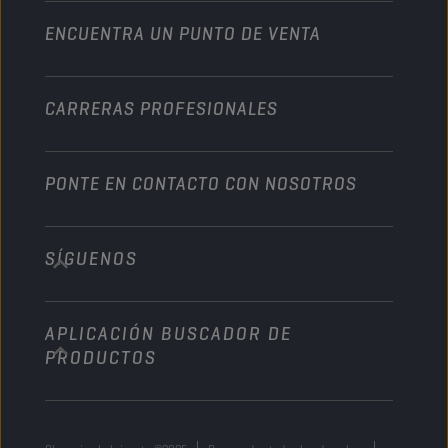
ENCUENTRA UN PUNTO DE VENTA
Naútica
Otros
CARRERAS PROFESIONALES
PONTE EN CONTACTO CON NOSOTROS
SÍGUENOS
info@championlubes.com
+32 3 870 00 20
APLICACIÓN BUSCADOR DE
Georges Gilliotstraat, 52 2620 Hemiksem
PRODUCTOS
Belgium