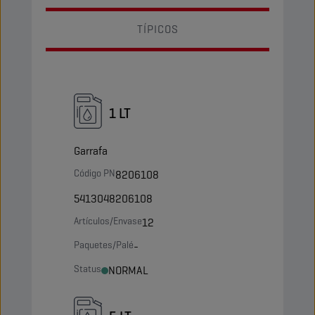
TÍPICOS
1 LT
Garrafa
Código PN
8206108
5413048206108
Artículos/Envase
12
Paquetes/Palé
-
Status
NORMAL