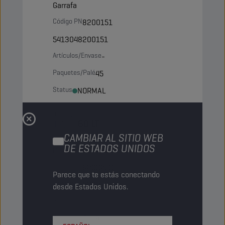
Garrafa
Código PN
8200151
5413048200151
Artículos/Envase
-
Paquetes/Palé
45
Status
NORMAL
60 LT
CAMBIAR AL SITIO WEB
DE ESTADOS UNIDOS
Barril
Código PN
8200250
Parece que te estás conectando
5413048200250
desde Estados Unidos.
Artículos/Envase
-
Paquetes/Palé
9