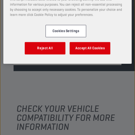
PRODUCTO: 3001
information for various purposes. You can reject all non-essential processing
by choosing to accept only necessary cookies. To personalize your choice and
Ver tamaños y envases disponibles
learn more click Cookie Policy to adjust your preferences.
ENCUENTRA UN PUNTO DE VENTA
Cookies Settings
Reject All
Accept All Cookies
TDS
MSDS
CHECK YOUR VEHICLE
COMPATIBILITY FOR MORE
INFORMATION