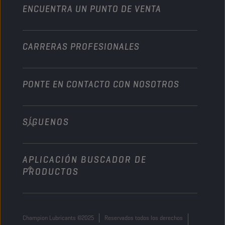
ENCUENTRA UN PUNTO DE VENTA
Naútica
Otros
CARRERAS PROFESIONALES
PONTE EN CONTACTO CON NOSOTROS
SÍGUENOS
info@championlubes.com
+32 3 870 00 20
APLICACIÓN BUSCADOR DE
Georges Gilliotstraat, 52 2620 Hemiksem
PRODUCTOS
Belgium
Champion Lubricants ©2025
Reservados todos los derechos