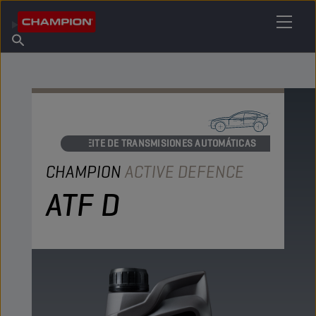
ENCUENTRA TU LUBRICANTE
Encuentra un punto de venta
Acerca de champion
Productos
español
Noticias
ACEITE DE TRANSMISIONES AUTOMÁTICAS
CHAMPION
ACTIVE DEFENCE
ATF D