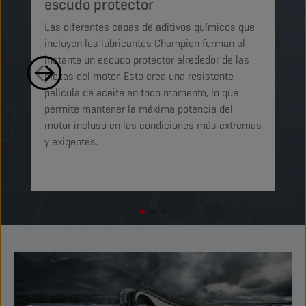
escudo protector
Lo
Las diferentes capas de aditivos químicos que
Lu
incluyen los lubricantes Champion forman al
pe
instante un escudo protector alrededor de las
ma
piezas del motor. Esto crea una resistente
mi
película de aceite en todo momento, lo que
ab
permite mantener la máxima potencia del
ga
motor incluso en las condiciones más extremas
t
y exigentes.