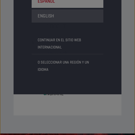
ESPAÑOL
Status
NORMAL
ENGLISH
1000 LT
CONTINUAR EN EL SITIO WEB
IBC
INTERNACIONAL
Código PN
8200458
5413048200458
O SELECCIONAR UNA REGIÓN Y UN
IDIOMA
Artículos/Envase
-
Paquetes/Palé
1
Status
NORMAL