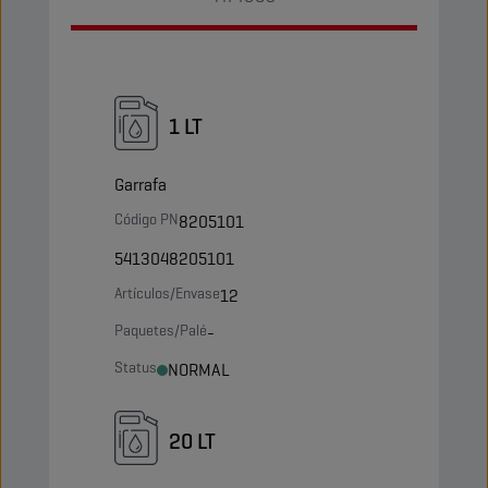
1 LT
Garrafa
Código PN
8205101
5413048205101
Artículos/Envase
12
Paquetes/Palé
-
Status
NORMAL
20 LT