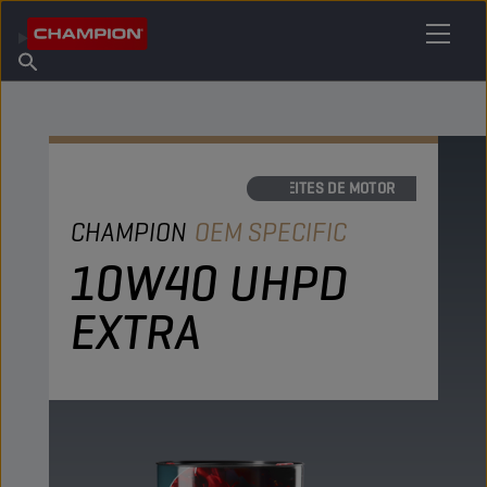
ENCUENTRA TU LUBRICANTE
Encuentra un punto de venta
Acerca de champion
Productos
español
Noticias
ACEITES DE MOTOR
CHAMPION
OEM SPECIFIC
10W40 UHPD
EXTRA