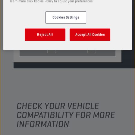
learn more click Cookie Policy to adjust your preferences.
Ver tamaños y envases disponibles
Cookies Settings
ENCUENTRA UN PUNTO DE VENTA
Reject All
Accept All Cookies
TDS
MSDS
CHECK YOUR VEHICLE
COMPATIBILITY FOR MORE
INFORMATION