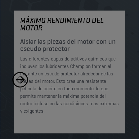
MÁXIMO RENDIMIENTO DEL
M
MOTOR
P
p
Aislar las piezas del motor con un
escudo protector
Lo
Las diferentes capas de aditivos químicos que
Lu
incluyen los lubricantes Champion forman al
pe
instante un escudo protector alrededor de las
ma
piezas del motor. Esto crea una resistente
mi
película de aceite en todo momento, lo que
ab
permite mantener la máxima potencia del
ga
motor incluso en las condiciones más extremas
t
y exigentes.