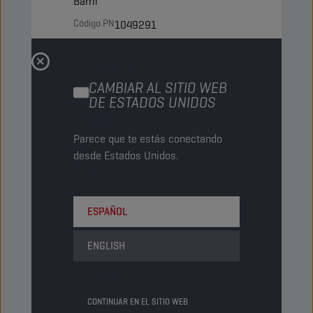
Barril
Código PN
1049291
5413048244643
Artículos/Envase
-
CAMBIAR AL SITIO WEB
Paquetes/Palé
4
DE ESTADOS UNIDOS
Status
NORMAL
Parece que te estás conectando
desde Estados Unidos.
Bulk LT
Cisterna
ESPAÑOL
Código PN
1051776
ENGLISH
5413048250828
Artículos/Envase
-
Paquetes/Palé
0
CONTINUAR EN EL SITIO WEB