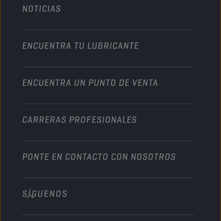
NOTICIAS
Automóvil
Colaboraciones en deportes de motor
Jardinería
Motocicleta
Un impulso para su empresa
Motocicleta y vehículo todoterreno
ENCUENTRA TU LUBRICANTE
Servicio pesado
Conviértete en un distribuidor
Industria
ENCUENTRA UN PUNTO DE VENTA
Naútica
Otros
CARRERAS PROFESIONALES
PONTE EN CONTACTO CON NOSOTROS
SÍGUENOS
info@championlubes.com
+32 3 870 00 20