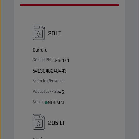
20 LT
Garrafa
Código PN
1049474
5413048248443
Artículos/Envase
-
Paquetes/Palé
45
Status
NORMAL
205 LT