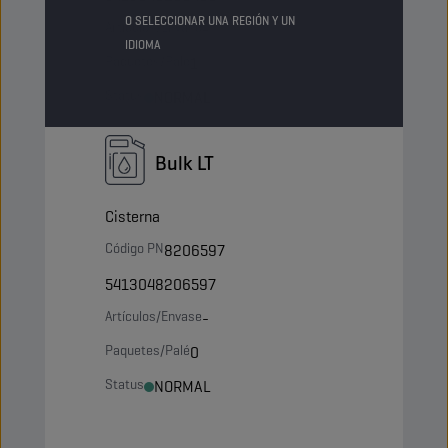
O SELECCIONAR UNA REGIÓN Y UN
Artículos/Envase
-
IDIOMA
Paquetes/Palé
1
Status
NORMAL
Bulk LT
Cisterna
Código PN
8206597
5413048206597
Artículos/Envase
-
Paquetes/Palé
0
Status
NORMAL