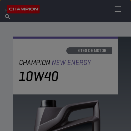
ENCUENTRA TU LUBRICANTE
Encuentra un punto de venta
Acerca de champion
Productos
español
Noticias
ACEITES DE MOTOR
CHAMPION
NEW ENERGY
10W40