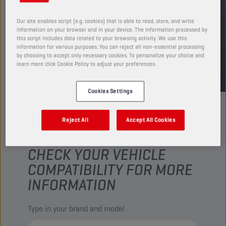
ENCUENTRA UN PUNTO DE VENTA
Our site enables script (e.g. cookies) that is able to read, store, and write
information on your browser and in your device. The information processed by
this script includes data related to your browsing activity. We use this
information for various purposes. You can reject all non-essential processing
TDS
MSDS
by choosing to accept only necessary cookies. To personalize your choice and
learn more click Cookie Policy to adjust your preferences.
Cookies Settings
Reject All
Accept All Cookies
CHECK YOUR VEHICLE
COMPATIBILITY FOR MORE
INFORMATION
Type in your brand and model