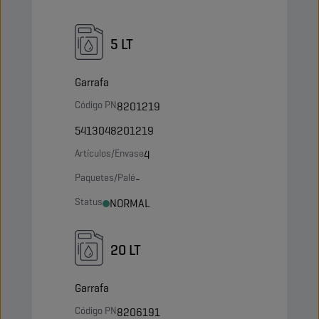
5 LT
Garrafa
Código PN
8201219
5413048201219
Artículos/Envase
4
Paquetes/Palé
-
Status
NORMAL
20 LT
Garrafa
Código PN
8206191