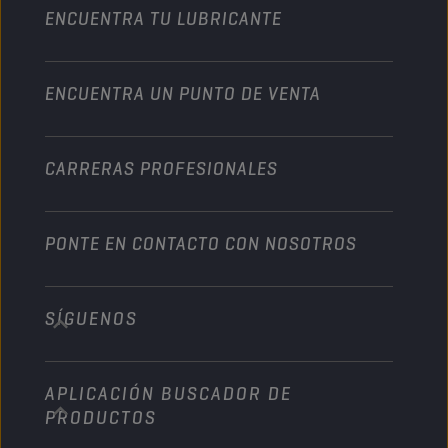
Un impulso para su empresa
Motocicleta y vehículo todoterreno
ENCUENTRA TU LUBRICANTE
Servicio pesado
Conviértete en un distribuidor
Industria
ENCUENTRA UN PUNTO DE VENTA
Naútica
Otros
CARRERAS PROFESIONALES
PONTE EN CONTACTO CON NOSOTROS
SÍGUENOS
info@championlubes.com
+32 3 870 00 20
APLICACIÓN BUSCADOR DE
Georges Gilliotstraat, 52 2620 Hemiksem
PRODUCTOS
Belgium