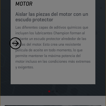
MOTOR
P
p
Aislar las piezas del motor con un
escudo protector
Lo
Las diferentes capas de aditivos químicos que
Lu
incluyen los lubricantes Champion forman al
pe
instante un escudo protector alrededor de las
ma
piezas del motor. Esto crea una resistente
mi
película de aceite en todo momento, lo que
ab
permite mantener la máxima potencia del
ga
motor incluso en las condiciones más extremas
t
y exigentes.