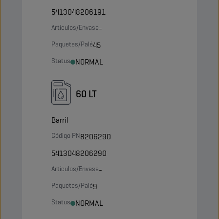
5413048206191
Artículos/Envase
-
Paquetes/Palé
45
Status
NORMAL
60 LT
Barril
Código PN
8206290
5413048206290
Artículos/Envase
-
Paquetes/Palé
9
Status
NORMAL