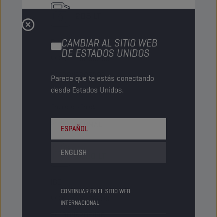
205 LT
CAMBIAR AL SITIO WEB
Barril
DE ESTADOS UNIDOS
Código PN
8206399
5413048206399
Parece que te estás conectando
desde Estados Unidos.
Artículos/Envase
-
Paquetes/Palé
4
Status
NORMAL
ESPAÑOL
ENGLISH
1000 LT
IBC
CONTINUAR EN EL SITIO WEB
Código PN
8206498
INTERNACIONAL
5413048206498