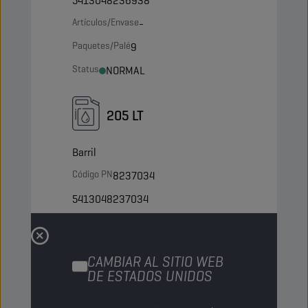
5413048236938
Artículos/Envase
-
Paquetes/Palé
9
Status
NORMAL
205 LT
Barril
Código PN
8237034
5413048237034
Artículos/Envase
-
Paquetes/Palé
4
CAMBIAR AL SITIO WEB
Status
NORMAL
DE ESTADOS UNIDOS