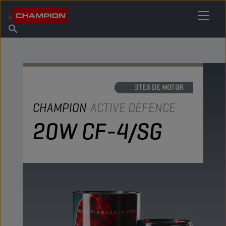
ENCUENTRA TU LUBRICANTE
Encuentra un punto de venta
Acerca de champion
Productos
español
Noticias
ACEITES DE MOTOR
CHAMPION
ACTIVE DEFENCE
20W CF-4/SG