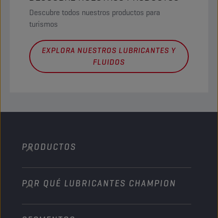
Descubre todos nuestros productos para
turismos
EXPLORA NUESTROS LUBRICANTES Y
FLUIDOS
PRODUCTOS
POR QUÉ LUBRICANTES CHAMPION
Automóvil
Camiones y autobuses