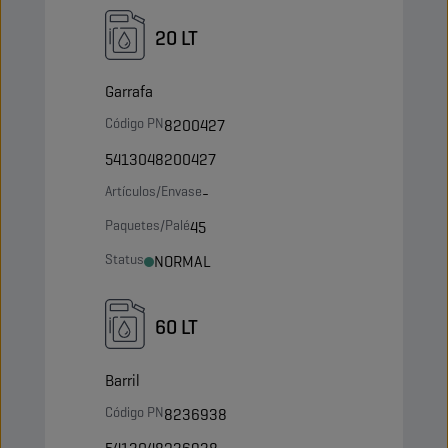
20 LT
Garrafa
Código PN
8200427
5413048200427
Artículos/Envase
-
Paquetes/Palé
45
Status
NORMAL
60 LT
Barril
Código PN
8236938