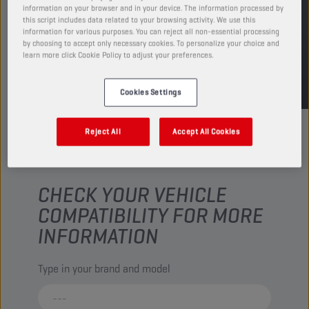
information on your browser and in your device. The information processed by
ENCUENTRA UN PUNTO DE VENTA
this script includes data related to your browsing activity. We use this
information for various purposes. You can reject all non-essential processing
by choosing to accept only necessary cookies. To personalize your choice and
learn more click Cookie Policy to adjust your preferences.
TDS
MSDS
Cookies Settings
Reject All
Accept All Cookies
CHECK YOUR VEHICLE
COMPATIBILITY FOR MORE
INFORMATION
Type in your brand and model