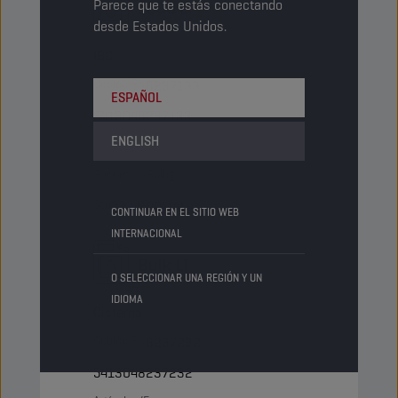
Parece que te estás conectando
1000 LT
desde Estados Unidos.
IBC
Código PN
8237133
ESPAÑOL
5413048237133
ENGLISH
Artículos/Envase
-
Paquetes/Palé
1
Status
NORMAL
CONTINUAR EN EL SITIO WEB
INTERNACIONAL
Bulk LT
O SELECCIONAR UNA REGIÓN Y UN
IDIOMA
Cisterna
Código PN
8237232
5413048237232