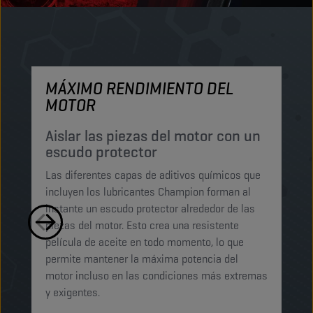
MÁXIMO RENDIMIENTO DEL
M
MOTOR
P
p
Aislar las piezas del motor con un
escudo protector
Lo
Las diferentes capas de aditivos químicos que
Lu
incluyen los lubricantes Champion forman al
pe
instante un escudo protector alrededor de las
ma
piezas del motor. Esto crea una resistente
mi
película de aceite en todo momento, lo que
ab
permite mantener la máxima potencia del
ga
motor incluso en las condiciones más extremas
t
y exigentes.