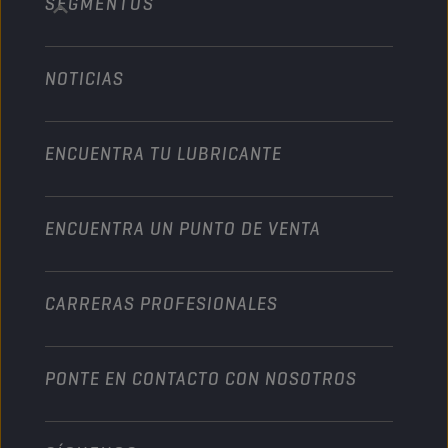
SEGMENTOS
Acerca de nosotros
Vehículo pesado
Technology
Agricultura
NOTICIAS
Automóvil
Colaboraciones en deportes de motor
Jardinería
Motocicleta
Un impulso para su empresa
Motocicleta y vehículo todoterreno
ENCUENTRA TU LUBRICANTE
Servicio pesado
Conviértete en un distribuidor
Industria
ENCUENTRA UN PUNTO DE VENTA
Naútica
Otros
CARRERAS PROFESIONALES
PONTE EN CONTACTO CON NOSOTROS