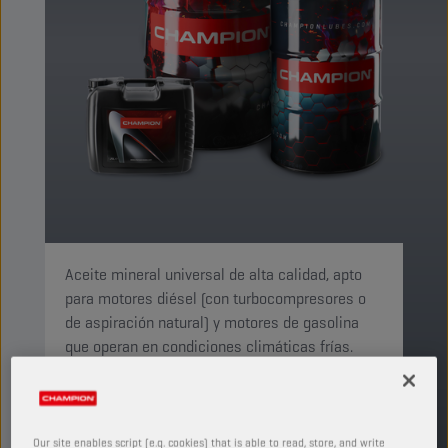
Aceite mineral universal de alta calidad, apto
para motores diésel (con turbocompresores o
de aspiración natural) y motores de gasolina
que operan en condiciones climáticas frías.
PRODUCTO: 21202
Ver tamaños y envases disponibles
Our site enables script (e.g. cookies) that is able to read, store, and write