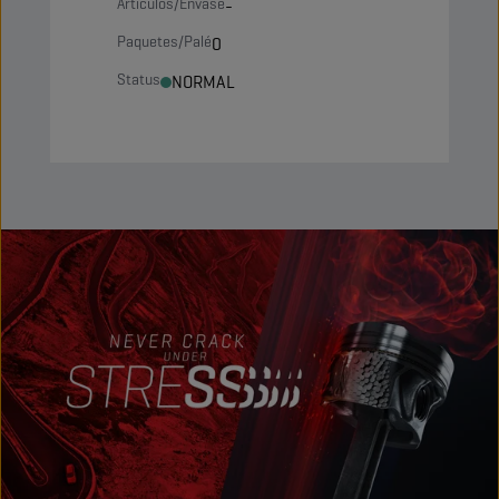
Artículos/Envase
-
Paquetes/Palé
0
Status
NORMAL