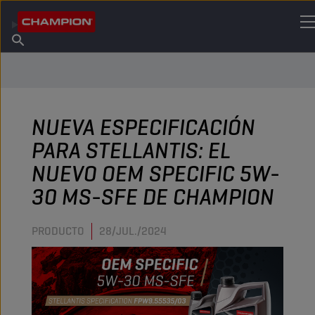
ENCUENTRA TU LUBRICANTE
Encuentra un punto de venta
Acerca de champion
Productos
español
Noticias
NUEVA ESPECIFICACIÓN
PARA STELLANTIS: EL
NUEVO OEM SPECIFIC 5W-
30 MS-SFE DE CHAMPION
PRODUCTO
28/JUL./2024