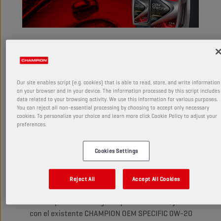
NUEVA ESPECIFICACIÓN PARA
STELLANTIS: EL NUEVO OEM
SPECIFIC 5W-30 MS-SFE DE
Our site enables script (e.g. cookies) that is able to read, store, and write information
on your browser and in your device. The information processed by this script includes
CHAMPION
data related to your browsing activity. We use this information for various purposes.
You can reject all non-essential processing by choosing to accept only necessary
cookies. To personalize your choice and learn more click Cookie Policy to adjust your
preferences.
Champion presenta OEM SPECIFIC 5W-30 MS-SFE
con las últimas especificaciones de Stellantis
Cookies Settings
Adecuado para trenes de potencia de gasolina,
diésel e híbridos: una excelente protección para
Reject All
Accept All Cookies
los sistemas de emisiones
Una ampliación de la gama para Stellantis, junto
con el existente CHAMPION OEM SPECIFIC 0W-20