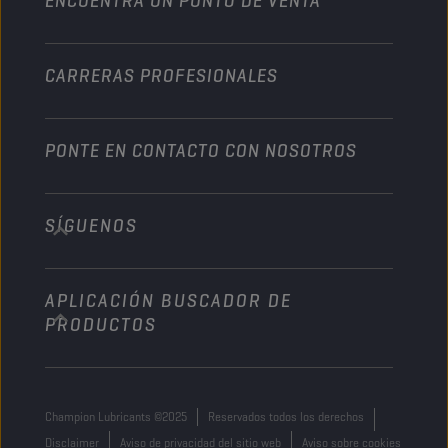
ENCUENTRA UN PUNTO DE VENTA
Naútica
Otros
CARRERAS PROFESIONALES
PONTE EN CONTACTO CON NOSOTROS
SÍGUENOS
info@championlubes.com
+32 3 870 00 20
APLICACIÓN BUSCADOR DE
Georges Gilliotstraat, 52 2620 Hemiksem
PRODUCTOS
Belgium
Champion Lubricants ©2025
Reservados todos los derechos
Disclaimer
Aviso de privacidad del sitio web
Aviso sobre cookies