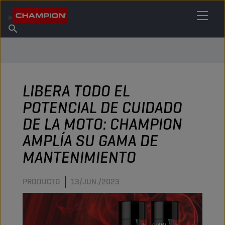
ENCUENTRA TU LUBRICANTE
Encuentra un punto de venta
Acerca de champion
Productos
español
Noticias
LIBERA TODO EL
POTENCIAL DE CUIDADO
DE LA MOTO: CHAMPION
AMPLÍA SU GAMA DE
MANTENIMIENTO
PRODUCTO
13/JUN./2023