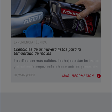
EXPERIENCIA TÉCNICA
Esenciales de primavera listos para la
temporada de motos
Los días son más cálidos, las hojas están brotando
y el sol está empezando a hacer acto de presencia
todos los días. La primavera ya está aquí. Eso
01/MAR./2023
MÁS INFORMACIÓN
significa que es hora de quitar la cubierta de
nuestras motos y prepararlas para una nueva
temporada motera.