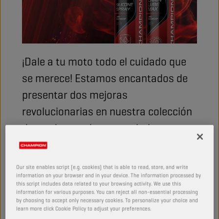
¡Dale a tu moto todo el cuidado que
se merece! Estamos encantados de
presentar dos mejoras
revolucionarias en nuestra colección
de productos de mantenimiento para
motocicletas: CHAMPION PRORACING
GP SILICONE y CHAMPION
Our site enables script (e.g. cookies) that is able to read, store, and write
PRORACING GP CHAIN LUBE MAX.
information on your browser and in your device. The information processed by
this script includes data related to your browsing activity. We use this
information for various purposes. You can reject all non-essential processing
by choosing to accept only necessary cookies. To personalize your choice and
learn more click Cookie Policy to adjust your preferences.
Los lubricantes para motos no han recibido atención