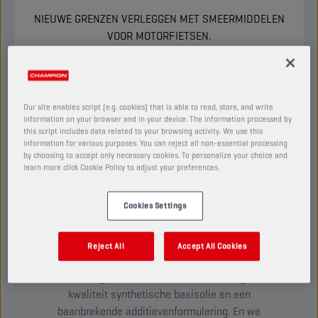
NIEUWE GRENZEN VERLEGGEN MET SMEERMIDDELEN
VOOR MOTORFIETSEN.
ONTDEK
Our site enables script (e.g. cookies) that is able to read, store, and write
information on your browser and in your device. The information processed by
TOT HET UITERSTE GETEST:
this script includes data related to your browsing activity. We use this
INTRODUCTIE VAN ESTER+
information for various purposes. You can reject all non-essential processing
ADAPTIVE SHIELD
by choosing to accept only necessary cookies. To personalize your choice and
learn more click Cookie Policy to adjust your preferences.
TECHNOLOGY
Cookies Settings
Onze passie voor rijden heeft ons geleid tot de
ontwikkeling van innovatieve technologieën die
nog nooit eerder op de markt zijn gebracht.
Reject All
Accept All Cookies
Meest opvallend is Ester+ Adaptive Shield
Technology, een combinatie van de hoogste
kwaliteit synthetische basisolie en een
baanbrekende additievenformulering. En we