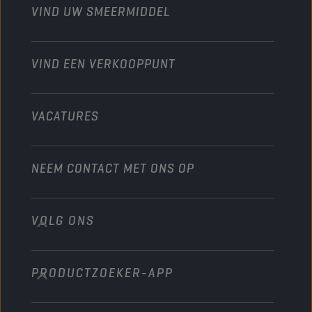
Moto’s & ATV
VIND UW SMEERMIDDEL
Heavy-Duty
Distributeur worden
Industrie
VIND EEN VERKOOPPUNT
Scheepvaart
Andere
VACATURES
NEEM CONTACT MET ONS OP
VOLG ONS
info@championlubes.com
+32 3 870 00 20
PRODUCTZOEKER-APP
Georges Gilliotstraat, 52 2620 Hemiksem
Belgium