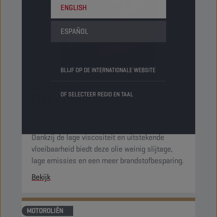
ENGLISH
ESPAÑOL
BLIJF OP DE INTERNATIONALE WEBSITE
CHAMPION
OEM SPECIFIC
0W-16 IL
OF SELECTEER REGIO EN TAAL
PRODUCT:
16182
Dankzij de lage viscositeit en uitstekende
vloeibaarheid biedt deze olie weinig slijtage,
lage emissies en een meer brandstofbesparing.
Bekijk
MOTOROLIËN