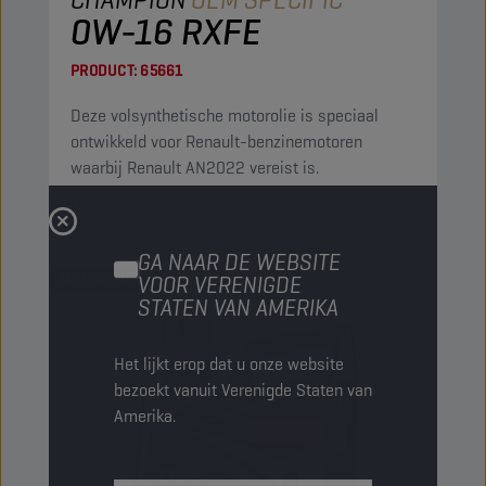
0W-16 RXFE
PRODUCT:
65661
Deze volsynthetische motorolie is speciaal
ontwikkeld voor Renault-benzinemotoren
waarbij Renault AN2022 vereist is.
Bekijk
GA NAAR DE WEBSITE
MOTOROLIËN
VOOR VERENIGDE
STATEN VAN AMERIKA
Het lijkt erop dat u onze website
bezoekt vanuit Verenigde Staten van
Amerika.