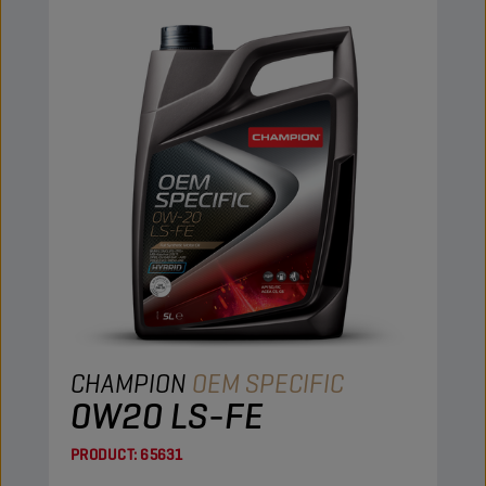
CHAMPION
OEM SPECIFIC
0W20 LS-FE
PRODUCT:
65631