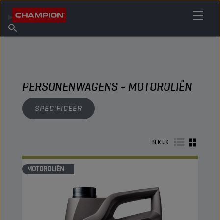
VIND UW SMEERMIDDEL
Vind een verkooppunt
Over Champion
Producten
Nederlands
Nieuws
PERSONENWAGENS - MOTOROLIËN
SPECIFICEER
BEKIJK
MOTOROLIËN