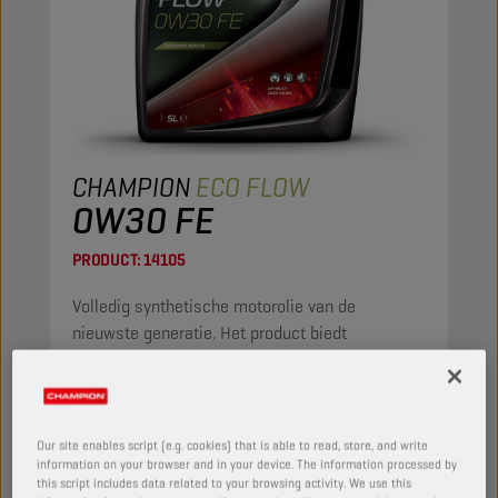
CHAMPION
ECO FLOW
0W30 FE
PRODUCT:
14105
Volledig synthetische motorolie van de
nieuwste generatie. Het product biedt
uitstekende dunvloeibaarheid, waardoor een
directe smering na het starten wordt verzekerd.
Door de lage viscositeit is het een
brandstofbesparende olie.
Our site enables script (e.g. cookies) that is able to read, store, and write
information on your browser and in your device. The information processed by
Bekijk
this script includes data related to your browsing activity. We use this