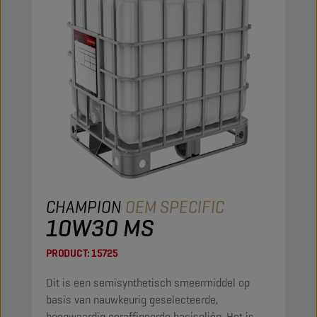
CHAMPION
OEM SPECIFIC
10W30 MS
PRODUCT:
15725
Dit is een semisynthetisch smeermiddel op
basis van nauwkeurig geselecteerde,
hoogwaardig geraffineerde basisoliën. Het is