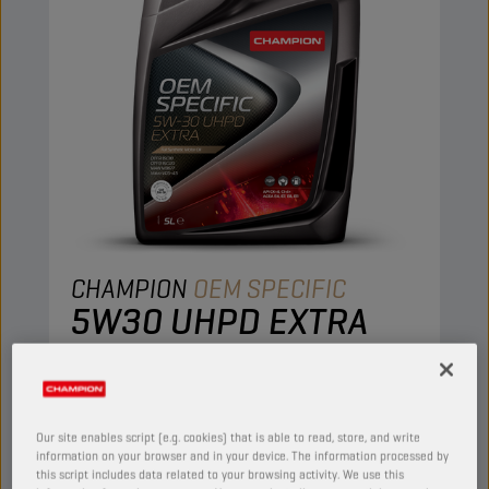
CHAMPION
OEM SPECIFIC
5W30 UHPD EXTRA
PRODUCT:
65622
Synthetische motorolie met verhoogde
oxidatiestabiliteit en weerstand tegen
Our site enables script (e.g. cookies) that is able to read, store, and write
schuimvorming. Hoge afschuifweerstand en
information on your browser and in your device. The information processed by
this script includes data related to your browsing activity. We use this
behoud van de uitstekende eigenschappen