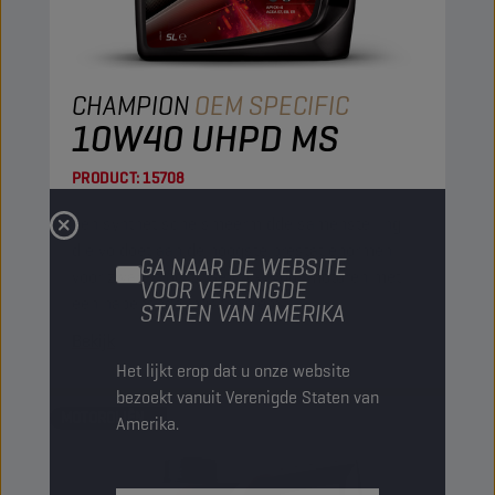
CHAMPION
OEM SPECIFIC
10W40 UHPD MS
PRODUCT:
15708
Een synthetische smeermiddelsamenstelling
die voldoet aan de hoogste prestatienormen
GA NAAR DE WEBSITE
voor zware trucks. Gebruikt voor motoren met
VOOR VERENIGDE
een nabehandelingssysteem.
STATEN VAN AMERIKA
Bekijk
Het lijkt erop dat u onze website
bezoekt vanuit Verenigde Staten van
MOTOROLIËN
Amerika.