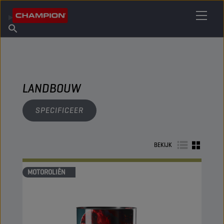
VIND UW SMEERMIDDEL
Vind een verkooppunt
Over Champion
Producten
Nederlands
Nieuws
LANDBOUW
SPECIFICEER
BEKIJK
MOTOROLIËN