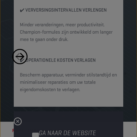
✔️ VERVERSINGSINTERVALLEN VERLENGEN
✔
V
Minder veranderingen, meer productiviteit.
Champion-formules zijn ontwikkeld om langer
Be
mee te gaan onder druk.
en
be
✔️ OPERATIONELE KOSTEN VERLAGEN
✔
Bescherm apparatuur, verminder stilstandtijd en
minimaliseer reparaties om uw totale
Ve
eigendomskosten te verlagen.
on
mo
FORMULERINGEN VAN TOPNIVEAU
GA NAAR DE WEBSITE