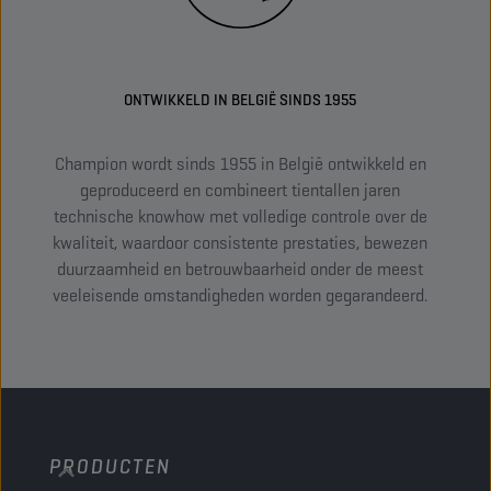
ONTWIKKELD IN BELGIË SINDS 1955
Champion wordt sinds 1955 in België ontwikkeld en
Ch
geproduceerd en combineert tientallen jaren
com
technische knowhow met volledige controle over de
kwaliteit, waardoor consistente prestaties, bewezen
o
duurzaamheid en betrouwbaarheid onder de meest
to
veeleisende omstandigheden worden gegarandeerd.
PRODUCTEN