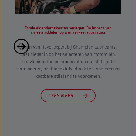
Totale eigendomskosten verlagen: De impact van
Hoe u 
smeermiddelen op werfverkeerapparatuur
Johan Van Hove, expert bij Champion Lubricants,
Z
gaat dieper in op het selecteren van motoroliën,
mac
koelvloeistoffen en smeervetten om slijtage te
verminderen, het brandstofverbruik te verbeteren en
land
kostbare stilstand te voorkomen.
prod
LEES MEER