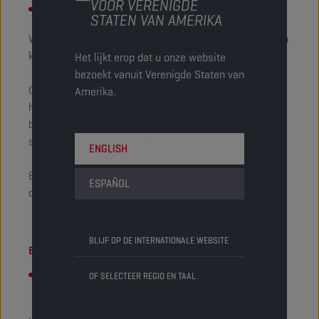
VOOR VERENIGDE
+300 OEM-GOEDKEURINGEN
STATEN VAN AMERIKA
Wij gaan elke uitdaging aan — maar nooit ten koste van
kwaliteit. Daar doen wij geen concessies.
Het lijkt erop dat u onze website
bezoekt vanuit Verenigde Staten van
Onze smeermiddelen worden ontwikkeld volgens de
Amerika.
hoogste industrienormen. Het meest overtuigende
bewijs? Meer dan 300 OEM-goedkeuringen in diverse
segmenten en toepassingen.
ENGLISH
Elk product is ontwikkeld om uw prestaties te
ESPAÑOL
ondersteunen — zonder compromissen.
BLIJF OP DE INTERNATIONALE WEBSITE
ERVAAR INNOVATIE
EXTREME OFF-ROAD
OF SELECTEER REGIO EN TAAL
SOLUTION (XRS)